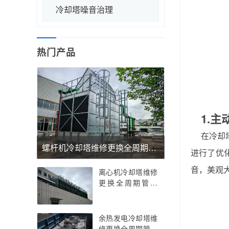
冷却塔噪音治理
热门产品
1.主
在冷却
螺杆机冷却塔维修更换全周期管理——螺杆机冷却塔维修更换的精密温控与抗振优化实践指南，螺杆机冷却塔维修更换的行业痛点解析与智能运维策略
进行了优
音，美观
离心机冷却塔维修
更换全周期管理
——离心机冷却塔
维修更换的技术创
新与精密部件适配
余热发电冷却塔维
指南，离心机冷却
修更换全周期管理