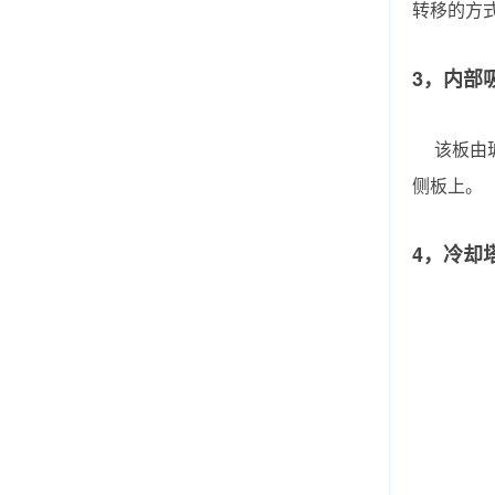
转移的方
3，内部
该板由
侧板上。
4，冷却