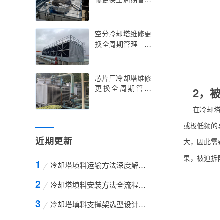
塔维修更换的行业
——余热发电冷却
痛点解析与智能运
塔维修更换的技术
维策略
创新与节能策略实
空分冷却塔维修更
践指南，余热发电
换全周期管理——
冷却塔维修更换的
空分冷却塔维修更
行业痛点解析与智
换的精准调控与智
能升级路径
能升级实践指南，
芯片厂冷却塔维修
空分冷却塔维修更
更换全周期管理
2，
换的技术创新与低
——芯片厂冷却塔
温环境适配策略
维修更换的标准化
在冷却
操作与超净环境适
或极低频的
配指南，芯片厂冷
近期更新
却塔维修更换的技
大，因此需
术创新与精密温控
果，被迫拆
策略
冷却塔填料运输方法深度解析——从包装设计到
冷却塔填料安装方法全流程技术解析——从基础
冷却塔填料支撑架选型设计与工程应用全解析—