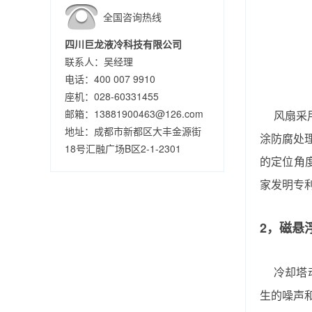
全国咨询热线
四川巨龙液冷科技有限公司
联系人：吴经理
电话：400 007 9910
座机：028-60331455
邮箱：13881900463@126.com
风扇采
地址：成都市新都区大丰金源街
涂防腐处
18号汇融广场B区2-1-2301
的定位角
家发明专
2，磁悬
冷却塔
生的噪声