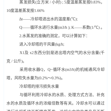
蒸发损失(立方米 / 小时) ; 5度温差蒸发按0.83%，
10度温差蒸发按1.66%
Δt――冷却塔进出水的温度差(℃);
Q――循环水进行水量(m3/h ); K――系数(1/℃) 。
2.水蒸发的准确的测定，可以计算如下：
进入冷却塔的干风量(kg/h;
X1及 x2东西分别是进出塔内空气的水分含量(千
克 / 公斤)。
采用收水器Q，Q~循环水(m3/h)的机械通风冷却
塔，风吹失水量为(0.2%～0.3%)。
冷却塔的排污损失水量
与循环利用冷却水的水质、处理方式方法、补充
水的水质及循环水的浓缩倍数等有关。冷却水可以通过