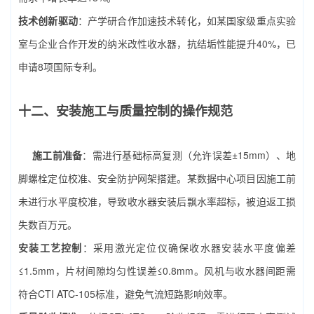
技术创新驱动
：产学研合作加速技术转化，如某国家级重点实验
室与企业合作开发的纳米改性收水器，抗结垢性能提升40%，已
申请8项国际专利。
十二、安装施工与质量控制的操作规范
施工前准备
：需进行基础标高复测（允许误差±15mm）、地
脚螺栓定位校准、安全防护网架搭建。某数据中心项目因施工前
未进行水平度校准，导致收水器安装后飘水率超标，被迫返工损
失数百万元。
安装工艺控制
：采用激光定位仪确保收水器安装水平度偏差
≤1.5mm，片材间隙均匀性误差≤0.8mm。风机与收水器间距需
符合CTI ATC-105标准，避免气流短路影响效率。