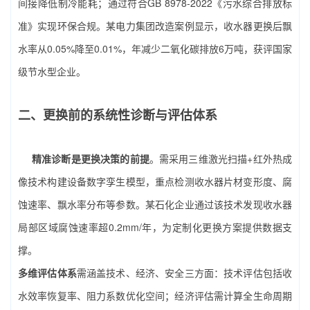
间接降低制冷能耗；通过符合GB 8978-2022《污水综合排放标
准》实现环保合规。某电力集团改造案例显示，收水器更换后飘
水率从0.05%降至0.01%，年减少二氧化碳排放6万吨，获评国家
级节水型企业。
二、更换前的系统性诊断与评估体系
精准诊断是更换决策的前提
。需采用三维激光扫描+红外热成
像技术构建设备数字孪生模型，重点检测收水器片材变形度、腐
蚀速率、飘水率分布等参数。某石化企业通过该技术发现收水器
局部区域腐蚀速率超0.2mm/年，为定制化更换方案提供数据支
撑。
多维评估体系
需涵盖技术、经济、安全三方面：技术评估包括收
水效率恢复率、阻力系数优化空间；经济评估需计算全生命周期