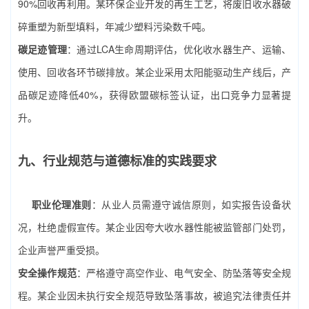
90%回收再利用。某环保企业开发的再生工艺，将废旧收水器破
碎重塑为新型填料，年减少塑料污染数千吨。
碳足迹管理
：通过LCA生命周期评估，优化收水器生产、运输、
使用、回收各环节碳排放。某企业采用太阳能驱动生产线后，产
品碳足迹降低40%，获得欧盟碳标签认证，出口竞争力显著提
升。
九、行业规范与道德标准的实践要求
职业伦理准则
：从业人员需遵守诚信原则，如实报告设备状
况，杜绝虚假宣传。某企业因夸大收水器性能被监管部门处罚，
企业声誉严重受损。
安全操作规范
：严格遵守高空作业、电气安全、防坠落等安全规
程。某企业因未执行安全规范导致坠落事故，被追究法律责任并