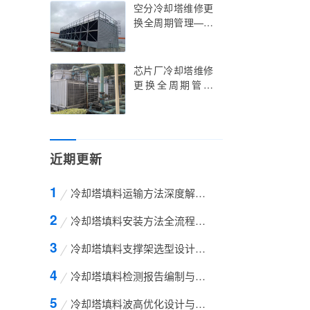
创新与节能策略实
空分冷却塔维修更
践指南，余热发电
换全周期管理——
冷却塔维修更换的
空分冷却塔维修更
行业痛点解析与智
换的精准调控与智
能升级路径
能升级实践指南，
芯片厂冷却塔维修
空分冷却塔维修更
更换全周期管理
换的技术创新与低
——芯片厂冷却塔
温环境适配策略
维修更换的标准化
操作与超净环境适
配指南，芯片厂冷
近期更新
却塔维修更换的技
术创新与精密温控
策略
冷却塔填料运输方法深度解析——从包装设计到
冷却塔填料安装方法全流程技术解析——从基础
冷却塔填料支撑架选型设计与工程应用全解析—
冷却塔填料检测报告编制与解读全攻略——从标
冷却塔填料波高优化设计与工程应用全解析——