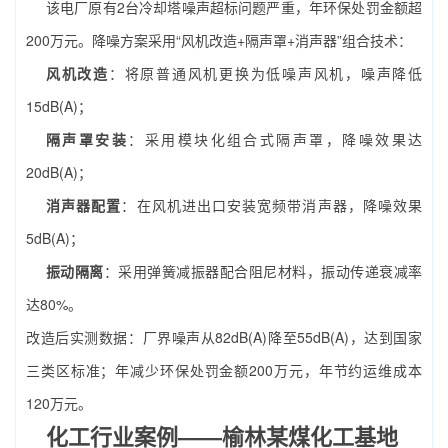
该电厂原有2台冷却塔噪声超标问题严重，年环保处罚金额超
200万元。降噪方案采用“风机改造+隔声罩+消声器”组合技术：
风机改造
：将原普通风机更换为低噪声风机，噪声降低
15dB(A)；
隔声罩安装
：采用模块化组合式隔声罩，降噪效果达
20dB(A)；
消声器配置
：在风机进出口安装宽频带消声器，降噪效果
5dB(A)；
振动隔离
：采用弹簧减振器配合阻尼材料，振动传递衰减率
达80%。
改造后实测数据：厂界噪声从82dB(A)降至55dB(A)，达到国家
三类区标准；年减少环保处罚金额200万元，年节约运维成本
120万元。
化工行业案例——榆林某煤化工基地