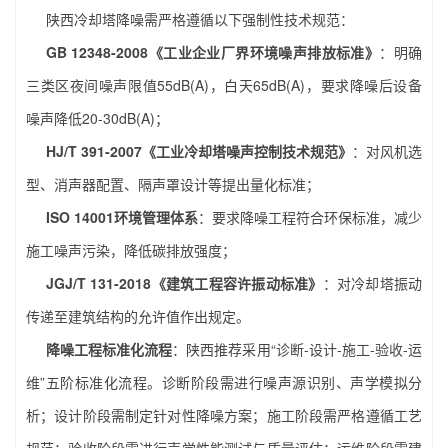
陕西冷却塔降噪需严格遵循以下强制性技术规范：
GB 12348-2008《工业企业厂界环境噪声排放标准》
：明确
三类区夜间噪声限值55dB(A)，白天65dB(A)，要求降噪后设备
噪声降低20-30dB(A)；
HJ/T 391-2007《工业冷却塔噪声控制技术规范》
：对风机选
型、消声器配置、隔声罩设计等提出量化标准；
ISO 14001环境管理体系
：要求降噪工程符合环保标准，减少
施工噪声污染，降低碳排放强度；
JGJ/T 131-2018《建筑工程容许振动标准》
：对冷却塔振动
传递至建筑结构的允许值作出规定。
降噪工程标准化流程
：陕西推荐采用“诊断-设计-施工-验收-运
维”五阶标准化流程。诊断阶段需进行噪声源识别、声学模拟分
析；设计阶段需制定针对性降噪方案；施工阶段需严格遵循工艺
规范；验收阶段需进行声学性能测试与质量评估；运维阶段需建