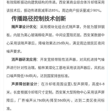
有效阻断振动向建筑结构的传递。西安某商业综合体冷却塔采用
该技术后，振动传递衰减率达85%，周边商户投诉量减少90%。
传播路径控制技术创新
隔声罩设计优化
：采用模块化组合式隔声罩，外层为镀锌钢
板，内层为离心玻璃棉吸声层，中间设置阻尼层。西安某数据中
心采用该隔声罩后，降噪效果达25dB(A)，满足周边居民区夜间
噪声要求。
消声器研发应用
：开发宽频带阻性消声器，对风机进排气噪
声进行针对性治理。榆林某煤化工基地采用该消声器后，风机出
口噪声降低18dB(A)，达到国家排放标准。
声屏障创新设计
：在冷却塔周围设置L型声屏障，高度6-8
米，长度根据冷却塔尺寸定制。西安某大型购物中心采用该声屏
障后，厂界噪声从78dB(A)降至58dB(A)，达到二类区夜间标
准。