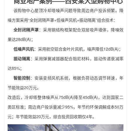
商业地产案例——西安某大型购物中心
该购物中心屋顶冷却塔噪声问题导致周边商户投诉频繁。降
噪方案采用“全封闭隔声罩+低噪声风机+振动隔离”组合技术：
全封闭隔声罩
：采用钢结构框架配合双层吸声墙体，降噪效
果达28dB(A)；
低噪声风机
：采用航空铝合金叶片风机，噪声降低12dB(A)；
振动隔离
：采用弹簧减振器配合阻尼材料，振动传递衰减率
达85%；
智能控制
：安装变频风机系统，根据负荷动态调节转速，年
节能效益20万元。
改造后，冷却塔整体噪声从75dB(A)降至45dB(A)，达到国家二
类区标准；周边商户投诉量减少95%，年节约环保调解成本50万
元；年节能效益20万元，综合投资回收期仅4年。