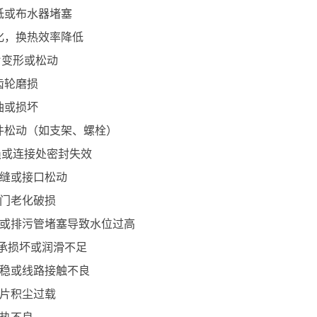
过低或布水器堵塞
恶化，换热效率降低
片变形或松动
机齿轮磨损
缺油或损坏
部件松动（如支架、螺栓）
损或连接处密封失效
盆裂缝或接口松动
道阀门老化破损
流管或排污管堵塞导致水位过高
轴承损坏或润滑不足
压不稳或线路接触不良
扇叶片积尘过载
散热不良