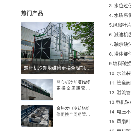
3. 水位
热门产品
4. 水质
5.风扇叶
6. 减速
7. 轴承
8. 塔体
9.填料破
螺杆机冷却塔维修更换全周期管理——螺杆机冷却塔维修更换的精密温控与抗振优化实践指南，螺杆机冷却塔维修更换的行业痛点解析与智能运维策略
10. 水
离心机冷却塔维修
11. 管
更换全周期管理
12. 溢
——离心机冷却塔
维修更换的技术创
13.电机
新与精密部件适配
余热发电冷却塔维
14. 电
指南，离心机冷却
修更换全周期管理
塔维修更换的行业
——余热发电冷却
15. 风
痛点解析与智能运
塔维修更换的技术
16. 电机
维策略