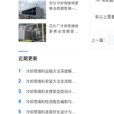
创新与节能策略实
空分冷却塔维修更
践指南，余热发电
换全周期管理——
冷却塔维修更换的
空分冷却塔维修更
有以上需
行业痛点解析与智
换的精准调控与智
能升级路径
能升级实践指南，
芯片厂冷却塔维修
空分冷却塔维修更
更换全周期管理
换的技术创新与低
——芯片厂冷却塔
上一篇：
温环境适配策略
维修更换的标准化
操作与超净环境适
配指南，芯片厂冷
近期更新
却塔维修更换的技
术创新与精密温控
策略
冷却塔填料运输方法深度解析——从包装设计到
冷却塔填料安装方法全流程技术解析——从基础
冷却塔填料支撑架选型设计与工程应用全解析—
冷却塔填料检测报告编制与解读全攻略——从标
冷却塔填料波高优化设计与工程应用全解析——