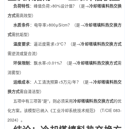
负荷特性
：峰值负荷>80%设计值？（是→
冷却塔填料热交换
方式
需高效型）
水质条件
：电导率>800μS/cm？（是→
冷却塔填料热交换方
式
需抗垢型）
温度要求
：逼近度需求<3℃？（是→
冷却塔填料热交换方式
需逆流或复合流）
环保限制
：飘水率<0.01%？（是→
冷却塔填料热交换方式
需
消雾型）
运维成本
：人工清洗预算<5万元/年？（是→
冷却塔填料热交
换方式
需自清洁型）
五项中有三项答"是"，则必须采用
冷却塔填料热交换方式
的优
化方案。该模型已纳入《工业冷却系统技术规范》（T/CIE 083-
2024）。