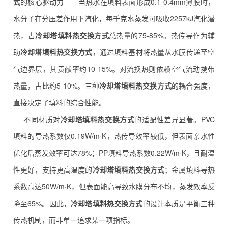
式
的核心驱动力——当热水在填料表面形成0.1-0.4mm薄膜时，
水分子在分压差作用下汽化，每千克水蒸发可吸收2257kJ汽化潜
热，占
冷却塔填料热交换方式
总热量的75-85%。热传导作为辅
助
冷却塔填料热交换方式
，通过填料基材将热量从水膜传递至空
气边界层，其贡献率约10-15%。对流换热则依赖空气流动携带
热量，占比约5-10%。三种
冷却塔填料热交换方式
的耦合强度，
直接决定了填料的综合性能。
不同材质对
冷却塔填料热交换方式
的适配性差异显著。PVC
填料的导热系数仅0.19W/m·K，热传导效率较低，但表面亲水性
优化后蒸发效率可达78%；PP填料导热系数0.22W/m·K，且耐温
性更好，支持更高温度的
冷却塔填料热交换方式
；金属填料导热
系数高达50W/m·K，但表面能高导致水膜分布不均，蒸发效率反
降至65%。因此，
冷却塔填料热交换方式
的设计本质是平衡三种
传热机制，而非单一追求某一项指标。