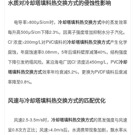
水质对冷却塔填料热交换方式的侵蚀性影响
电导率>800μS/cm时，
冷却塔填料热交换方式
中的蒸发效率
每升高500μS/cm下降2.3%，因离子强度增加抑制水分子汽化。
Cl⁻浓度>200mg/L对PVC填料的
冷却塔填料热交换方式
产生化学
腐蚀，年腐蚀速率0.08mm，5年后填料壁厚减薄40%，结构强度
下降引发坍塌风险。某沿海电厂因Cl⁻浓度达450mg/L，PVC
冷却
塔填料热交换方式
效率年均衰减5.2%，更换为PVDF填料后衰减
率降至0.8%。
风速与冷却塔填料热交换方式的匹配优化
风速2.5-3.5m/s时，
冷却塔填料热交换方式
的蒸发强度与风速
呈0.8次方正比；风速>4.0m/s后，水滴携带现象加剧，飘水率从