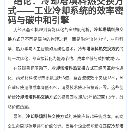
结论：冷却塔填料热交换方
式——工业冷却系统的效率密
码与碳中和引擎
历经从基础机理到智能优化的全维度剖析，
冷却塔填料热交
换方式
已不再是简单的物理过程，而是融合流体力学、材料科
学、热力学与人工智能的系统性技术。
冷却塔填料热交换方式
的
每一次优化，都直接转化为能源节约、成本降低与碳排放减少。
在双碳目标驱动下，
冷却塔填料热交换方式
正经历革命性进
化：纳米材料使导热系数提升3倍，复合流使效率突破18%，AI
自适应使运维成本降低40%，消雾技术使环保投诉归零。这些创
新使
冷却塔填料热交换方式
的投资回收期从5年缩短至1.5年，战
略价值凸显。
最终，
冷却塔填料热交换方式
的决策应超越采购成本，转向
全生命周期碳足迹与价值创造。当每个企业都能精准匹配
冷却塔