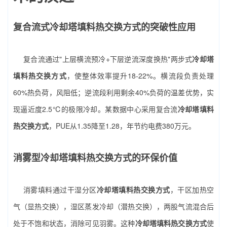
复合流式冷却塔填料热交换方式的突破性应用
复合流通过"上层横流预冷+下层逆流深度换热"两步式
冷却塔
填料热交换方式
，使整体效率提升18-22%。横流段负责处理
60%热负荷，风阻低；逆流段利用剩余40%负荷的温差优势，实
现逼近度2.5℃的极限冷却。某数据中心采用复合流
冷却塔填料
热交换方式
，PUE从1.35降至1.28，年节约电费380万元。
消雾型冷却塔填料热交换方式的环保价值
消雾填料通过干湿分区
冷却塔填料热交换方式
，干区加热空
气（显热交换），湿区蒸发冷却（潜热交换），两股气流混合后
处于不饱和状态，消除可见羽雾。这种
冷却塔填料热交换方式
使