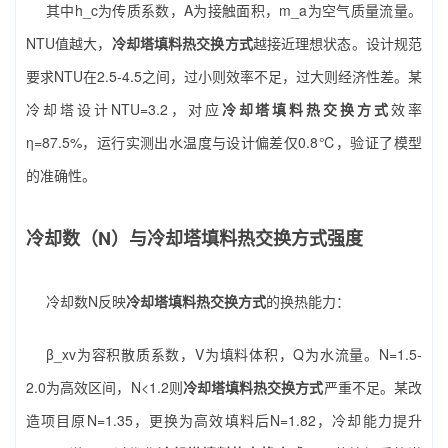
其中h_c为传质系数，A为接触面积，m_a为空气质量流量。
NTU值越大，
冷却塔填料热交换方式
越接近理想状态。设计规范
要求NTU在2.5-4.5之间，过小则效率不足，过大则经济性差。某
冷却塔设计NTU=3.2，对应
冷却塔填料热交换方式
效率
η=87.5%，运行实测出水温度与设计偏差仅0.8℃，验证了模型
的准确性。
冷却数（N）与冷却塔填料热交换方式强度
冷却数N反映
冷却塔填料热交换方式
的换热能力：
β_xv为容积散质系数，V为填料体积，Q为水流量。N=1.5-
2.0为高效区间，N<1.2则
冷却塔填料热交换方式
严重不足。某改
造项目原N=1.35，更换为高效填料后N=1.82，冷却能力提升