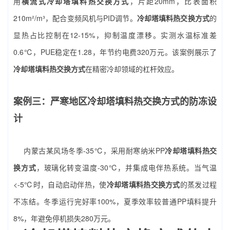
用
横流式冷却塔填料热交换方式
，片距20mm，比表面积
210m²/m³，配合变频风机与PID调节。
冷却塔填料热交换方式
的
显热占比控制在12-15%，抑制温度漂移。实测水温标准差
0.6℃，PUE稳定在1.28，年节约电费320万元。该案例展示了
冷却塔填料热交换方式
在精密冷却领域的杠杆效应。
案例三：严寒地区冷却塔填料热交换方式的防冻设
计
内蒙古某风场冬季-35℃，采用耐寒纳米PP
冷却塔填料热交
换方式
，玻璃化转变温度-30℃，并集成电伴热系统。当气温
<-5℃时，自动启动伴热，使
冷却塔填料热交换方式
的蒸发过程
不冻结。冬季运行完好率100%，夏季效率较普通PP填料提升
8%，年避免停机损失280万元。