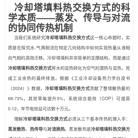
冷却塔填料热交换方式的科
学本质——蒸发、传导与对流
的协同传热机制
当我们系统研究
冷却塔填料热交换方式
这一核心命题时，实
质是在探究水-气两相流在特定几何结构中如何实现热量从液相
向气相的高效迁移。冷却塔填料并非简单的支撑结构，而是通过
冷却塔填料热交换方式
将水的显热转化为空气的潜热与显热，完
成工业余热的最终排放。根据《工业冷却设备热力学白皮书
（2024）》数据，
冷却塔填料热交换方式
贡献了整塔散热量的
68-73%，其效率每提升5%，系统综合能效（COP）可提高
0.12，年节电效益可达数十万元。
理解
冷却塔填料热交换方式
必须从三个基本传热机理入手：
蒸发散热
、
热传导
与
对流换热
。蒸发散热是
冷却塔填料热交换方