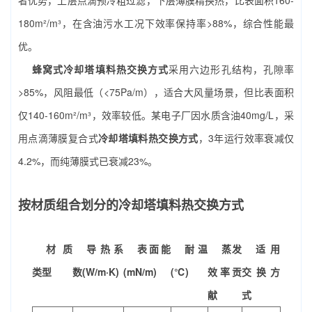
者优势，上层点滴预冷粗过滤，下层薄膜精换热，比表面积160-
180m²/m³，在含油污水工况下效率保持率>88%，综合性能最
优。
蜂窝式冷却塔填料热交换方式
采用六边形孔结构，孔隙率
>85%，风阻最低（<75Pa/m），适合大风量场景，但比表面积
仅140-160m²/m³，效率较低。某电子厂因水质含油40mg/L，采
用点滴薄膜复合式
冷却塔填料热交换方式
，3年运行效率衰减仅
4.2%，而纯薄膜式已衰减23%。
按材质组合划分的冷却塔填料热交换方式
材质
导热系
表面能
耐温
蒸发
适用
类型
数(W/m·K)
(mN/m)
(℃)
效率贡
交换方
献
式