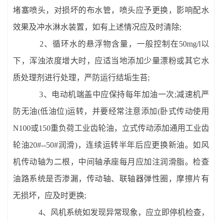
堵塞喷头，对损坏的布水管，喷头应予更换，影响配水
效果及冲水淋水装置，如有上述情况应及时清除;
2、循环水的悬浮物含量，一般控制在50mg/l以
下，浑浊浓度增大时，应适当地添加少量漂粉或其它水
质处理剂进行处理，严防运行结垢生苔;
3、电动机端盖中应保持每年加油一次;减速机严
防无油(低油位)运转，并要经常注意添加(卧式传动使用
N100或150重负荷工业齿轮油，立式传动添加通用工业齿
轮油20#--50#润滑)，连续运转半年后应更换新油。如风
机传动轴为二根，中间轴承座每月应加注润滑脂。检查
油路系统是否渗漏，传动轴、联轴器弹性圈，摩擦片有
无损坏，应及时更换;
4、风机系统如发现异常现象，应立即停机检查，