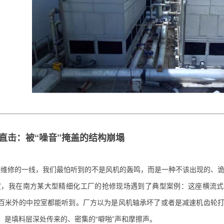
直击：被“噪音”掩盖的结构崩塌
维修的一线，我们最怕听到的不是风机的轰鸣，而是一种不该出现的、诡异
度，我在南方某大型精细化工厂的抢修现场遇到了典型案例：这座横流式
百米外的中控室都能听到。厂方以为是风机轴承坏了或者是减速机齿轮
，是填料层深处传来的、密集的“噼啪”声和摩擦声。