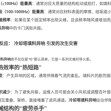
<100Hz）能量高
：通常对应大质量的结构松动或拍打，如填
（100-1000Hz）能量高
：通常对应材料表面的摩擦、结垢或
值频率
：如果在某个固定频率出现尖峰，且该频率随风速增加而
料异响
中的卡门涡街共振。
反应
：
冷却塔填料异响
引发的次生灾害
填料异响
绝不仅仅是“吵”那么简单，它是一系列灾难的导火索。
散热效率的“热短路”
变
：产生异响的区域，通常伴随着气流的紊乱。填料片的剧烈振
。
积减少
：为了避免共振，运维人员可能会关小风机或调整百叶窗
相互重叠、架桥，直接堵塞了进风通道。
冷却塔填料异响
往往伴
机械结构的“疲劳杀手”