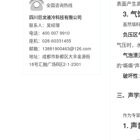
表面产生高
全国咨询热线
3.
四川巨龙液冷科技有限公司
虽然填
联系人：吴经理
电话：400 007 9910
负压区
座机：028-60331455
气压时，
邮箱：13881900463@126.com
气泡溃
地址：成都市新都区大丰金源街
18号汇融广场B区2-1-2301
的“嘶嘶”
破坏性
三、声学
作为专
1.