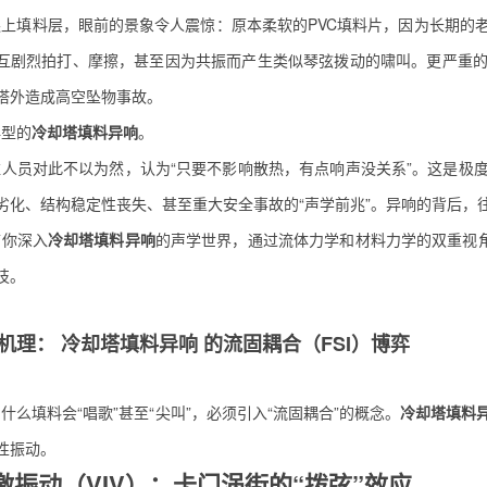
爬上填料层，眼前的景象令人震惊：原本柔软的PVC填料片，因为长期的
互剧烈拍打、摩擦，甚至因为共振而产生类似琴弦拨动的啸叫。更严重
塔外造成高空坠物事故。
典型的
冷却塔填料异响
。
人员对此不以为然，认为“只要不影响散热，有点响声没关系”。这是极
劣化、结构稳定性丧失、甚至重大安全事故的“声学前兆”。异响的背后，
带你深入
冷却塔填料异响
的声学世界，通过流体力学和材料力学的双重视角
技。
机理
：
冷却塔填料异响
的流固耦合（FSI）博弈
什么填料会“唱歌”甚至“尖叫”，必须引入“流固耦合”的概念。
冷却塔填料
性振动。
涡激振动（VIV）：卡门涡街的“拨弦”效应