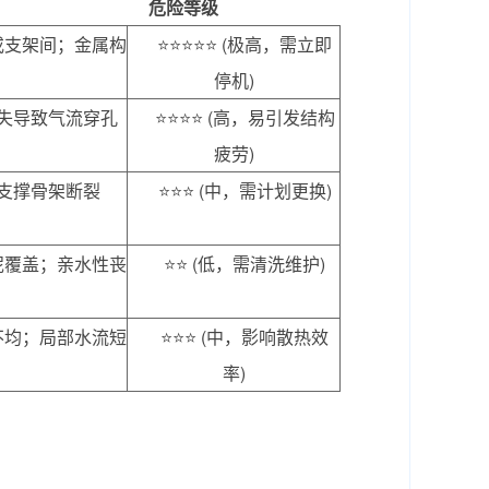
危险等级
或支架间；金属构
⭐⭐⭐⭐⭐ (极高，需立即
停机)
失导致气流穿孔
⭐⭐⭐⭐ (高，易引发结构
疲劳)
支撑骨架断裂
⭐⭐⭐ (中，需计划更换)
泥覆盖；亲水性丧
⭐⭐ (低，需清洗维护)
不均；局部水流短
⭐⭐⭐ (中，影响散热效
率)