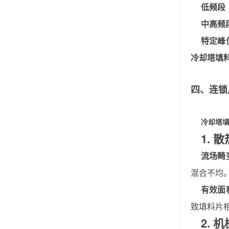
低频段（
中高频段
特定峰
冷却塔填
四、连锁
冷却塔
1. 
流场畸
混合不均
有效面
致填料片
2. 