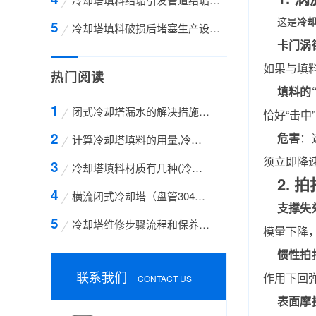
这是
冷
冷却塔填料破损后堵塞生产设备：连锁反应机制与
卡门涡
如果与填
热门阅读
填料的
闭式冷却塔漏水的解决措施方案
恰好“击
危害
：
计算冷却塔填料的用量,冷却塔填料的计算方法
须立即降
冷却塔填料材质有几种(冷却塔填料哪种材质好)
2.
横流闭式冷却塔（盘管304不锈钢）
支撑失
冷却塔维修步骤流程和保养的方法有哪些
模量下降
惯性拍
联系我们
作用下回
CONTACT US
表面摩