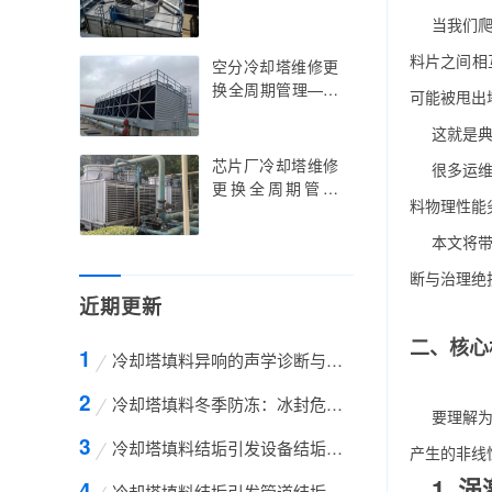
塔维修更换的行业
——余热发电冷却
当我们
痛点解析与智能运
塔维修更换的技术
维策略
创新与节能策略实
料片之间相
空分冷却塔维修更
践指南，余热发电
换全周期管理——
可能被甩出
冷却塔维修更换的
空分冷却塔维修更
行业痛点解析与智
这就是
换的精准调控与智
能升级路径
能升级实践指南，
芯片厂冷却塔维修
很多运维
空分冷却塔维修更
更换全周期管理
换的技术创新与低
料物理性能
——芯片厂冷却塔
温环境适配策略
维修更换的标准化
本文将
操作与超净环境适
断与治理绝
配指南，芯片厂冷
近期更新
却塔维修更换的技
术创新与精密温控
二、核心
策略
冷却塔填料异响的声学诊断与流固耦合机理深度
冷却塔填料冬季防冻：冰封危机下的材质保护与流
要理解为
冷却塔填料结垢引发设备结垢的连锁反应机制与
产生的非线
1. 
冷却塔填料结垢引发管道结垢的连锁反应机制与