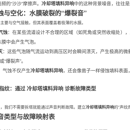
频的“沙沙”摩擦声。
冷却塔填料异响
中的这种背景噪音，往往是
 气蚀与空化：水膜破裂的“爆裂音”
料主要与空气接触，但其表面覆盖着极薄的水膜。
气蚀
：在某些流道设计不合理的区域（如死角或突然收缩处），
水膜中会产生气泡。
灭
：这些气泡随气流运动到高压区时会瞬间溃灭，产生极高的微射
声或“爆裂声”。
：气蚀不仅产生
冷却塔填料异响
，还会像凿子一样侵蚀填料表面
指纹：通过
冷却塔填料异响
诊断故障类型
家，我们不需要拆塔就能通过声音判断故障。建立
冷却塔填料异响
的“声纹
 声音类型与故障映射表