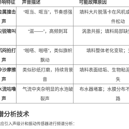
异响特征
声音描述
可能故障原因
金属撞击
“哐当、哐当”，节奏感强
填料大片脱落卡在风机
声
件松动
尖锐啸叫
“滋——”，高频刺耳
涡激共振；填料局部缺
沉闷拍打
“啪嗒、啪嗒”，类似旗帜
填料整体老化变软；
声
飘动
沙沙摩擦
类似砂纸打磨，持续背景
填料表面结垢、生物粘
声
音
失
水流咕噜
气流中夹杂明显的水泡破
布水器堵塞；水膜分布
声
裂声
路
频谱分析技术
维应引入声级计和振动传感器进行频谱分析：