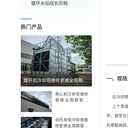
循环水站成长历程
热门产品
一、现场
螺杆机冷却塔维修更换全周期管理——螺杆机冷却塔维修更换的精密温控与抗振优化实践指南，螺杆机冷却塔维修更换的行业痛点解析与智能运维策略
离心机冷却塔维修
在冷却塔
更换全周期管理
——离心机冷却塔
上个季
维修更换的技术创
声，甚至在
新与精密部件适配
余热发电冷却塔维
指南，离心机冷却
的罪魁祸首
修更换全周期管理