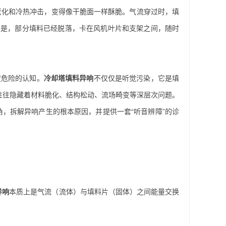
老化和冷热冲击，变得像干脆面一样酥脆。气流穿过时，填
的是，部分填料已经脱落，卡在风机叶片和支架之间，随时
度危险的认知。
冷却塔填料异响
不仅仅是听觉污染，它是填
往往隐藏着材料脆化、结构松动、流场畸变等深层次问题。
，拆解异响产生的根本原因，并提供一套“听音辨障”的诊
异响
本质上是气流（流体）与填料片（固体）之间能量交换