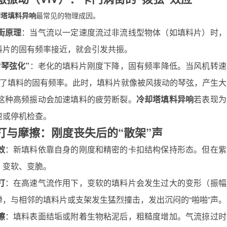
却塔填料异响
最常见的物理成因。
街原理
：当气流以一定速度流过非流线型物体（如填料片）时，
料片的固有频率接近，就会引发共振。
“琴弦化”
：老化的填料片刚度下降，固有频率降低。当风机转速
中”了填料的固有频率。此时，填料片就像被风拨动的琴弦，产生
这种高频振动会加速填料的疲劳断裂。
冷却塔填料异响
若表现为
速或停机检查。
 拍打与摩擦：刚度丧失后的“散架”声
效
：新填料依靠自身的刚度和精密的卡扣结构保持形态。但在紫
，变软、变脆。
打
：在高速气流作用下，变软的填料片会发生过大的变形（振幅
弹，与相邻的填料片或支架发生猛烈撞击，发出沉闷的“啪啪”声。
擦
：填料表面结垢或附着生物粘泥后，粗糙度增加。气流掠过时