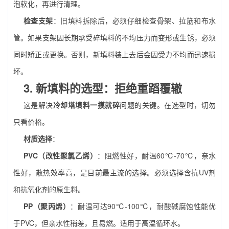
泡软化，再进行清理。
检查支架
：旧填料拆除后，必须仔细检查骨架、拉筋和布水
管。如果支架因长期承受碎填料的不均压力而变形或生锈，必须
同时矫正或更换。否则，新填料装上去后会因受力不均而迅速损
坏。
3. 新填料的选型：拒绝重蹈覆辙
这是解决
冷却塔填料一摸就碎
问题的关键。在选型时，切勿
只看价格。
材质选择
：
PVC（改性聚氯乙烯）
：阻燃性好，耐温60℃-70℃，亲水
性好，散热效率高，是目前最主流的选择。必须选择含抗UV剂
和抗氧化剂的原生料。
PP（聚丙烯）
：耐温可达90℃-100℃，耐酸碱腐蚀性能优
于PVC，但亲水性稍差，且易燃。适用于高温循环水。