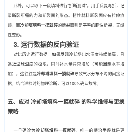
此外，可以取下一段填料进行“折断测试”。用手反复弯折，记
录断裂所需的力和断裂面的形态。韧性材料断裂面应有拉伸痕
迹，而
冷却塔填料一摸就碎
的断裂面则是平整的脆性断裂，无塑
性变形。
3. 运行数据的反向验证
对比历史运行数据。如果发现冷却塔出水温度持续偏高，且
逼近湿球温度的极限，同时补水量异常增加（可能因飘水率增
加），这往往是
冷却塔填料一摸就碎
导致气水分布不均的间接证
据。结合巡检时的物理诊断，可以100%确认故障。
五、应对
冷却塔填料一摸就碎
的科学维修与更换
策略
一旦确诊为
冷却塔填料一摸就碎
，唯一的根治手段就是更