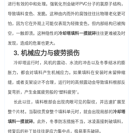
进行有效的中和处理。强氧化剂会破坏PVC分子的氯原子结构，
导致填料变色、发脆。这种由内而外的腐蚀往往比物理老化更可
怕，因为它在外观上可能仅表现为轻微变色，但内部结构已被掏
空，一触即溃。这种隐性的
冷却塔填料一摸就碎
往往更难被及时
发现，造成的危害也更大。
3. 机械应力与疲劳损伤
冷却塔运行时，风机的震动、水流的冲击以及冬季结冰的膨
胀力，都会对填料产生机械应力。如果填料在安装时未留伸缩
缝，或者支架设计不合理，运行时的高频震动会导致填料根部反
复弯折，产生金属疲劳般的“塑料疲劳”。
长此以往，填料根部会出现肉眼可见的裂纹，并迅速扩展至
整个片材。当裂纹贯穿整个填料单元时，就会出现局部的
冷却塔
填料一摸就碎
。此外，冬季防冻措施不当，冰凌直接刺破填料，
修复后的补丁处往往是应力集中点，极易率先破碎。