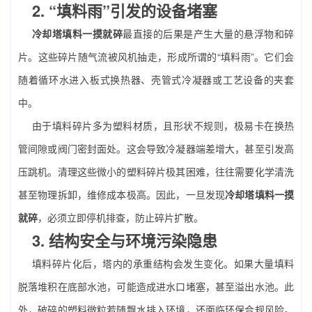
2. “填料雨”引发的设备堵塞
冷却塔填料一摸就碎
最直接的后果是产生大量的悬浮物和碎
片。这些碎片随气流被风机抽走，形成所谓的“填料雨”。它们会
随着循环水进入板式换热器、壳管式冷凝器或工艺设备的夹套
中。
由于填料碎片多为塑料材质，且形状不规则，极易卡在换热
管间隙或阀门密封面处。这会导致冷凝器端差增大，甚至引发高
压跳机。清理这些微小的塑料碎片极其困难，往往需要化学清洗
甚至物理拆卸，维修成本极高。因此，一旦发现
冷却塔填料一摸
就碎
，必须立即停机排查，防止碎片扩散。
3. 结构安全与环境污染隐患
填料碎片化后，塔内的承重结构会发生变化。如果大量填料
脱落堆积在底部水池，可能造成进水口堵塞，甚至溢出水池。此
外，破碎的塑料微粒若随飘水排入环境，还面临环保合规风险。