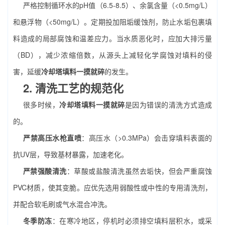
严格控制循环水的pH值（6.5-8.5）、余氯含量（<0.5mg/L）
和悬浮物（<50mg/L）。定期投加阻垢缓蚀剂，防止水垢包裹填
料造成的局部腐蚀和温差应力。当水质恶化时，应加大排污量
（BD），减少浓缩倍数，从源头上减轻化学腐蚀对填料的侵
害，延缓
冷却塔填料一摸就碎
的发生。
2. 清洗工艺的规范化
很多时候，
冷却塔填料一摸就碎
是因为错误的清洗方式造成
的。
严禁高压水枪直喷
：高压水（>0.3MPa）会击穿填料表面的
抗UV层，导致基材暴露，加速老化。
严禁强酸清洗
：草酸或盐酸清洗虽然去垢快，但会严重腐蚀
PVC材质，使其变脆。应优先选用弱酸性或中性的专用清洗剂，
并配合软毛刷或气水混合冲洗。
冬季防冻
：在寒冷地区，停机时必须排空填料层积水，或采