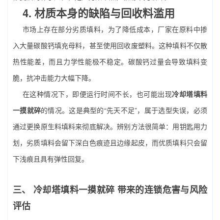
4. 材质本身的缺陷与回收料滥用
市场上存在部分劣质填料，为了降低成本，厂家在原料中掺
入大量碳酸钙填充母料，甚至使用回收废塑料。这种填料不仅散
热性能差，而且力学性能极不稳定。碳酸钙过量会导致填料变
脆，抗冲击能力大幅下降。
在这种情况下，即便运行时间不长，也可能出现
冷却塔填料
一摸就碎
的情况。这是典型的“先天不足”，属于选型失误，必须
通过更换原生料填料来彻底解决。辨别方法很简单：用钥匙用力
划，劣质填料会留下深白色痕迹且边缘起皮，而优质填料只会留
下浅痕且具有弹性回复。
三、
冷却塔填料一摸就碎
带来的连锁危害与风险
评估