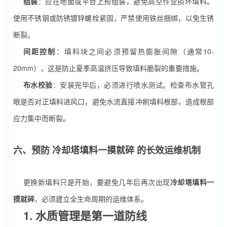
组装
：应在地面或平台上预组装，避免高空作业损坏填料。
使用不锈钢或防锈镀锌螺栓紧固，严禁使用铁丝捆绑，以免生锈
断裂。
间距控制
：填料块之间必须预留热膨胀间隙（通常10-
20mm），这是防止夏季高温挤压导致填料脆裂的重要措施。
布水校验
：安装完毕后，必须进行喷水测试。检查布水管孔
眼是否对正填料进风口，避免水流直接冲刷填料根部，造成根部
应力集中而断裂。
六、预防
冷却塔填料一摸就碎
的长效运维机制
更换新填料只是开始，要避免几年后再次出现
冷却塔填料一
摸就碎
，必须建立全生命周期的运维体系。
1. 水质管理是第一道防线