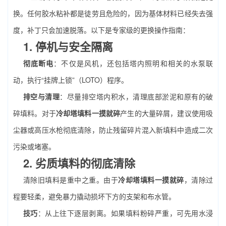
换。任何胶水粘补都是徒劳且危险的，因为基体材料已经失去强
度，补丁只会加速脱落。以下是专家级的更换操作指南：
1. 停机与安全隔离
彻底断电
：不仅是风机，还包括塔内照明和相关的水泵联
动，执行“挂牌上锁”（LOTO）程序。
排空与清理
：尽量排空塔内积水，清理底部淤泥和原有的破
碎填料。对于
冷却塔填料一摸就碎
产生的大量碎屑，建议使用吸
尘器或高压水枪彻底清除，防止残留碎片混入新填料中造成二次
污染或堵塞。
2. 劣质填料的彻底清除
清除旧填料是重中之重。由于
冷却塔填料一摸就碎
，清除过
程要轻柔，避免暴力撬动损坏下方的支架和布水管。
技巧
：从上往下逐层剥离。如果填料粉碎严重，可先用水浸