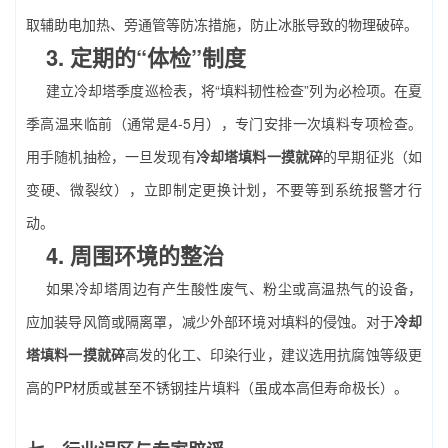
取辅助电加热、旁通管等防冻措施，防止冰胀导致的物理破碎。
3. 定期的“体检”制度
建立冷却塔季度巡检表，将“填料韧性检查”列为必检项。在夏
季高温来临前（通常是4-5月），专门安排一次填料专项检查。
用手随机抽检，一旦发现有
冷却塔填料一摸就碎
的早期征兆（如
变硬、微裂纹），立即制定更换计划，不要等到系统报警才行
动。
4. 周围环境的整治
如果冷却塔周边有产生酸性废气、粉尘或高温热气的设备，
应加装导风筒或隔离罩，减少外部环境对填料的侵蚀。对于
冷却
塔填料一摸就碎
高发的化工、印染行业，建议选用抗腐蚀等级更
高的PP材质或甚至不锈钢挂片填料（虽成本高但寿命极长）。