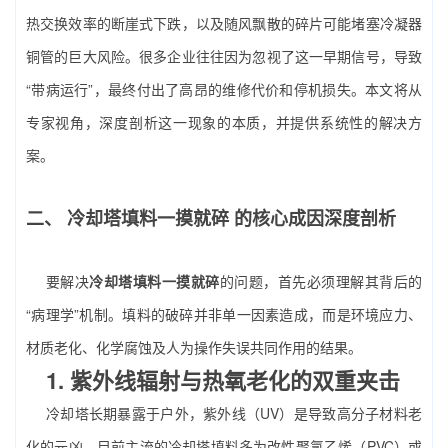
热交换效率的断崖式下跌，以及随风飘散的碎片可能堵塞冷凝器
铜管的巨大风险。很多企业往往因为忽视了这一早期信号，导致
“带病运行”，最终付出了高昂的维修代价和停机损失。本文将从
专家视角，深度剖析这一现象的本质，并提供系统性的解决方
案。
二、
冷却塔填料一摸就碎
的核心成因深度剖析
要解决
冷却塔填料一摸就碎
的问题，首先必须理解其背后的
“病理学”机制。填料的破碎并非单一因素造成，而是环境应力、
材质老化、化学腐蚀及人为操作失误共同作用的结果。
1. 紫外线辐射与热氧老化的双重夹击
冷却塔长期暴露于户外，紫外线（UV）是导致高分子材料老
化的元凶。目前主流的冷却塔填料多为改性聚氯乙烯（PVC）或