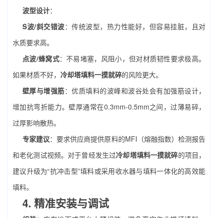
波型设计
：
S波/斜交错波
：传统波型，热力性能好，但容易挂脏，且对
水质要求高。
点波/蜂窝式
：不易堵塞，风阻小，但对材质韧性要求极高。
如果材质不好，
冷却塔填料一摸就碎
的风险更大。
壁厚与增强筋
：优质填料的波峰和波谷处会有加强筋设计，
增加抗弯折能力。壁厚通常在0.3mm-0.5mm之间，过薄易碎，
过厚影响散热。
专家建议
：要求供应商提供原料的MFI（熔融指数）检测报告
和老化测试视频。对于曾经发生过
冷却塔填料一摸就碎
的项目，
建议升级为“抗冲击型”填料或采用收水器与填料一体化的高效能
填料。
4. 精准安装与调试