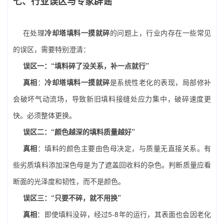
七、行业误区与专家辟谣
在处理
冷却塔填料一摸就碎
的问题上，行业内存在一些常见
的误区，需要特别澄清：
误区一：“填料碎了没关系，补一点就行”
真相
：
冷却塔填料一摸就碎
是系统性老化的表现，局部修补
会破坏气动流场，导致新旧填料接缝处应力集中，破碎速度更
快。必须整体更换。
误区二：“颜色越深的填料质量越好”
真相
：填料的颜色主要由色母决定，与质量无直接关系。有
些劣质填料添加深色母是为了遮盖回收料的杂色。判断质量应看
断面的光泽度和韧性，而不是颜色。
误区三：“只要不碎，就不用换”
真相
：即使填料没碎，经过5-8年的运行，其表面也会因老化