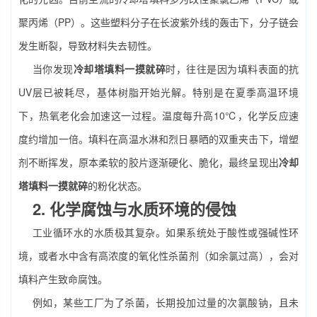
聚丙烯（PP）。这些塑料分子在长波紫外线的轰击下，分子链会
发生断裂，导致材料失去韧性。
当你发现
冷却塔填料一摸就碎
时，往往是因为填料表面的抗
UV层已被耗尽，基体树脂开始光解。特别是在夏季高温环境
下，热氧老化会加速这一过程。温度每升高10℃，化学反应速
度约增加一倍。填料在高温水淋和烈日暴晒的双重夹击下，增塑
剂不断挥发，原本柔软的胶片逐渐硬化、脆化，最终呈现出
冷却
塔填料一摸就碎
的粉化状态。
2. 化学腐蚀与水质环境的侵蚀
工业循环水的水质极其复杂。如果系统处于酸性或强碱性环
境，或者水中含有高浓度的氧化性杀菌剂（如余氯过高），会对
填料产生致命腐蚀。
例如，某些工厂为了杀菌，长期投加过量的次氯酸钠，且未