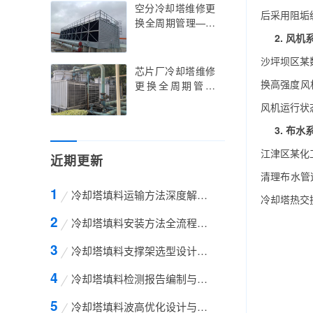
创新与节能策略实
空分冷却塔维修更
后采用阻垢
践指南，余热发电
换全周期管理——
冷却塔维修更换的
空分冷却塔维修更
2. 风
行业痛点解析与智
换的精准调控与智
沙坪坝区某
能升级路径
能升级实践指南，
芯片厂冷却塔维修
空分冷却塔维修更
换高强度风
更换全周期管理
换的技术创新与低
——芯片厂冷却塔
风机运行状
温环境适配策略
维修更换的标准化
操作与超净环境适
3. 布
配指南，芯片厂冷
江津区某化
近期更新
却塔维修更换的技
术创新与精密温控
清理布水管
策略
冷却塔填料运输方法深度解析——从包装设计到
冷却塔热交
冷却塔填料安装方法全流程技术解析——从基础
冷却塔填料支撑架选型设计与工程应用全解析—
冷却塔填料检测报告编制与解读全攻略——从标
冷却塔填料波高优化设计与工程应用全解析——