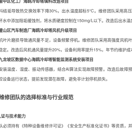
渝中区化工厂海鸥冷却塔填料改造项目
料结垢导致热交换效率下降30%，出水温度超标5℃。维修团队采用高压
环水中添加阻垢缓蚀剂，将水质硬度控制在150mg/L以下。改造后出水温度
璧山区汽车制造厂海鸥冷却塔风机升级项目
机叶片磨损导致通风量不足，设备频繁停机。维修团队采用高强度风机
稳定。改造后风机通风量提升20%，设备利用率提升15%，年节约维护成
：九龙坡区数据中心海鸥冷却塔智能监测系统安装项目
安装温度、湿度、振动传感器，结合AI算法实现故障预警。改造后故障预
控设备运行状态，提前发现潜在故障，避免非计划停机损失。
维修团队的选择标准与行业规范
质认证与技术能力
队必须持有《特种设备维修许可证》《安全生产标准化证书》等资质，