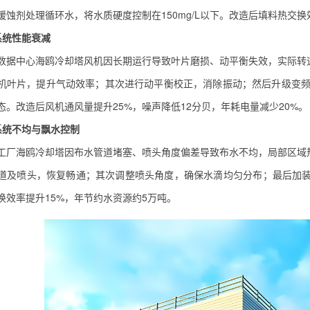
缓蚀剂处理循环水，将水质硬度控制在150mg/L以下。改造后填料热交换
机系统性能衰减
数据中心海鸥冷却塔风机因长期运行导致叶片磨损、动平衡失效，实际转速
机叶片，提升气动效率；其次进行动平衡校正，消除振动；然后升级变
态。改造后风机通风量提升25%，噪声降低12分贝，年耗电量减少20%。
水系统不均与飘水控制
工厂海鸥冷却塔因布水管道堵塞、喷头角度偏差导致布水不均，局部区域热
道及喷头，恢复畅通；其次调整喷头角度，确保水滴均匀分布；最后加装导
换效率提升15%，年节约水资源约5万吨。