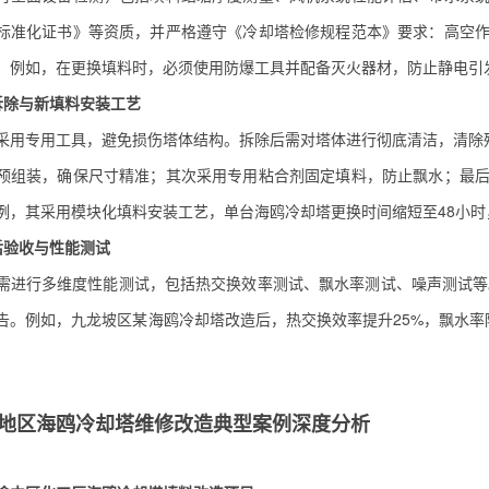
标准化证书》等资质，并严格遵守《冷却塔检修规程范本》要求：高空
。例如，在更换填料时，必须使用防爆工具并配备灭火器材，防止静电引
料拆除与新填料安装工艺
采用专用工具，避免损伤塔体结构。拆除后需对塔体进行彻底清洁，清除残
预组装，确保尺寸精准；其次采用专用粘合剂固定填料，防止飘水；最
例，其采用模块化填料安装工艺，单台海鸥冷却塔更换时间缩短至48小时
工后验收与性能测试
需进行多维度性能测试，包括热交换效率测试、飘水率测试、噪声测试等
告。例如，九龙坡区某海鸥冷却塔改造后，热交换效率提升25%，飘水率降
地区海鸥冷却塔维修改造典型案例深度分析