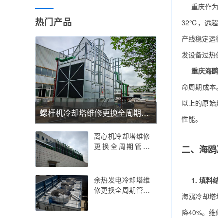
重庆作为
热门产品
32℃，远
产线稳定运
发设备过热
重庆海
命周期成本
以上的原始
螺杆机冷却塔维修更换全周期管理——螺杆机冷却塔维修更换的精密温控与抗振优化实践指南，螺杆机冷却塔维修更换的行业痛点解析与智能运维策略
性能。
离心机冷却塔维修
更换全周期管理
二、海鸥
——离心机冷却塔
维修更换的技术创
新与精密部件适配
余热发电冷却塔维
1. 填
指南，离心机冷却
修更换全周期管理
海鸥冷却塔
塔维修更换的行业
——余热发电冷却
痛点解析与智能运
塔维修更换的技术
降40%。
维策略