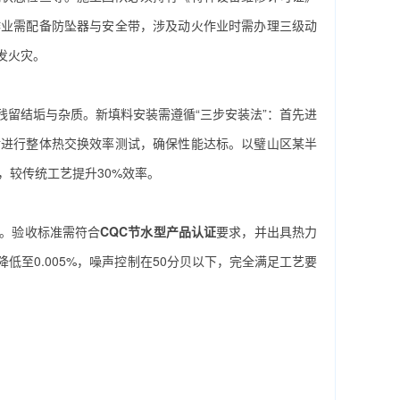
作业需配备防坠器与安全带，涉及动火作业时需办理三级动
发火灾。
留结垢与杂质。新填料安装需遵循“三步安装法”：首先进
后进行整体热交换效率测试，确保性能达标。以璧山区某半
，较传统工艺提升30%效率。
。验收标准需符合
CQC节水型产品认证
要求，并出具热力
低至0.005%，噪声控制在50分贝以下，完全满足工艺要