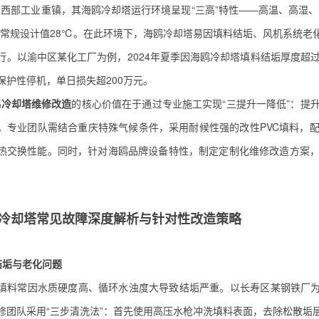
西部工业重镇，其海鸥冷却塔运行环境呈现“三高”特性——高温、高湿、
超常规设计值28℃。在此环境下，海鸥冷却塔易因填料结垢、风机系统老
行。以渝中区某化工厂为例，2024年夏季因海鸥冷却塔填料结垢厚度超过
保护性停机，单日损失超200万元。
鸥冷却塔维修改造
的核心价值在于通过专业施工实现“三提升一降低”：提
。专业团队需结合重庆特殊气候条件，采用耐候性强的改性PVC填料，配
热交换性能。同时，针对海鸥品牌设备特性，制定定制化维修改造方案
冷却塔常见故障深度解析与针对性改造策略
料结垢与老化问题
填料常因水质硬度高、循环水浊度大导致结垢严重。以长寿区某钢铁厂为
维修团队采用“三步清洗法”：首先使用高压水枪冲洗填料表面，去除松散