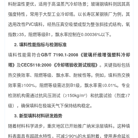
料耐温性更优，适用于高温蒸汽冷却场景；玻璃钢填料则因其高
强度特性，常用于大型工业冷却塔。以长寿区某钢铁厂为例，其
选用改性PVC填料，经热压真空吸塑成型为整张斜挂式结构，氧
指数≥35，阻燃等级B1，飘水率控制在0.00036%以下。
2. 填料性能指标与检测标准
填料性能需符合
GB/T 7190.1-2008《玻璃纤维增强塑料冷却
塔》
及
CECS118:2000《冷却塔验收测试规程》
。关键指标包括
热交换效率、阻燃等级、飘水率、耐候性等。例如，填料热交换
效率需≥100%，阻燃等级需达到B1级，飘水率需≤0.01%。专业
检测机构需通过抗风压测试（≥150kg/m²）和抗震试验（烈度≥7
级），确保填料在极端天气下保持结构稳定。
3. 新型填料材料研发趋势
随着材料科学进步，重庆地区已开始推广纳米涂层填料。这种填
料表面具有超疏水特性，可减少90%的水垢附着，使用寿命延长