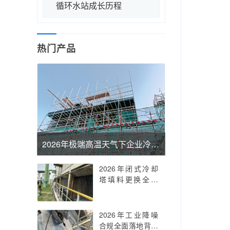
循环水站成长历程
热门产品
2026年极端高温天气下企业冷却系统如何突围？深度解析高温冷却塔维修厂家的技术壁垒与高温冷却塔维修厂家的服务价值：从耐高温材料选型到极端工况运维，全面拆解如何筛选出真正能扛住40℃+酷暑考验的高温冷却
2026年闭式冷却
塔填料更换全指
南：为什么专业闭
式冷却塔填料更换
能让你的冷却效率
2026年工业降噪
提升20%以上，从
合规全面落地背景