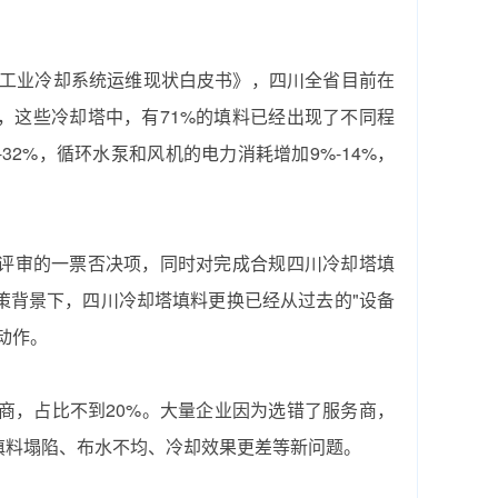
省工业冷却系统运维现状白皮书》，四川全省目前在
%，这些冷却塔中，有71%的填料已经出现了不同程
2%，循环水泵和风机的电力消耗增加9%-14%，
"评审的一票否决项，同时对完成合规‌四川冷却塔填
背景下，‌四川冷却塔填料更换‌已经从过去的"设备
动作。
务商，占比不到20%。大量企业因为选错了服务商，
了填料塌陷、布水不均、冷却效果更差等新问题。