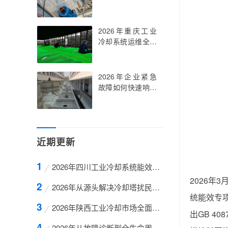
选型、施工到验
下，如何通过专业
收，一篇文章讲透
维修冷却塔降噪实
闭式冷却塔填料更
现厂界噪声达标？
2026年重庆工业
换的全部核心要点
深度解析维修冷却
冷却系统运维全指
塔降噪的技术路径
南：为什么专业靠
与成本控制方案，
谱的‌重庆冷却塔维
让你一次搞懂维修
修‌是企业降本增效
2026年企业紧急
冷却塔降噪全流程
的核心抓手，如何
故障如何快速响应
筛选真正能解决问
专业冷却塔维修上
题的‌重庆冷却塔维
门服务？深度解析
修‌服务商
冷却塔维修上门服
务的时效标准、技
近期更新
术能力与行业乱
象：从4小时到场
到AI预诊断，一篇
2026年四川工业冷却系统能效升级必看指南：为什
文章讲透如何筛选
2026
出真正靠谱的冷却
2026年从源头解决冷却塔扰民难题：为什么科学的
塔维修上门服务团
统能效专
队
2026年陕西工业冷却市场全面升级：为什么专业的
出GB 4
2026年从故障诊断到全生命周期运维，专业冷却塔