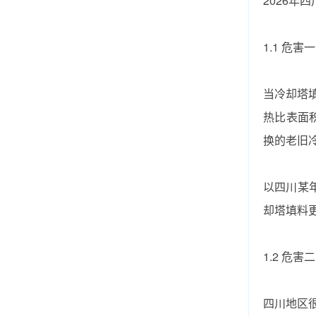
2026
1.1 危
当冷却塔
热比表面积
换‌的老旧
以四川某
却塔填料更
1.2 危
四川地区很