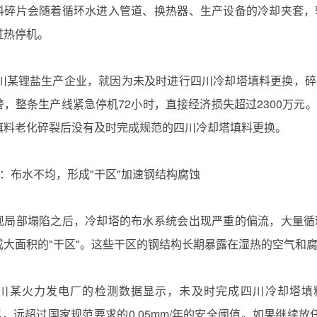
料碎片会随着循环水进入管道、换热器、生产设备的冷却夹套，
过热停机。
年四川某锂盐生产企业，就因为未及时进行‌四川冷却塔填料更换‌
警，整条生产线紧急停机72小时，直接经济损失超过2300万
料老化碎裂后没有及时完成规范的‌四川冷却塔填料更换‌。
害三：布水不均，形成"干区"加速钢结构腐蚀
现局部塌陷之后，冷却塔的布水系统会出现严重的偏流，大量循
成大面积的"干区"。这些干区的钢结构长期暴露在湿热的空气和腐
年四川某火力发电厂的检测数据显示，未及时完成‌四川冷却塔
m/年，远超过国家规范要求的0.05mm/年的安全阈值。如果继