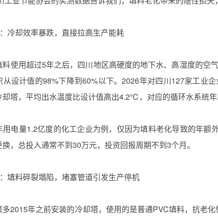
年四川工业节能协会的实测数据告诉我们，填料老化带来的隐性损
害一：冷却效率暴跌，直接拉高生产能耗
填料使用超过5年之后，四川地区高硬度的地下水、高湿度的空
从设计值的98%下降到60%以下。2026年对四川127家工
冷却塔，平均出水温度比设计值高出4.2℃，对应的循环水系统年耗
年用电量1.2亿度的化工企业为例，仅因为填料老化导致的年额外
换‌，总投入通常不到30万元，投资回报周期不到3个月。
害二：填料碎裂塌陷，堵塞管道引发生产停机
多2015年之前安装的冷却塔，使用的是普通PVC填料，抗老化