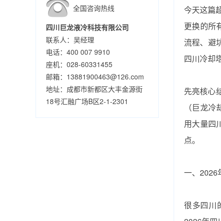
全国咨询热线
今天这篇超
更换‌的所
四川巨龙液冷科技有限公司
联系人：吴经理
流程、避
电话：400 007 9910
四川冷却塔
座机：028-60331455
邮箱：13881900463@126.com
地址：成都市新都区大丰金源街
先亮核心结
18号汇融广场B区2-1-2301
（巨龙冷
用大量四
点。
一、202
很多四川