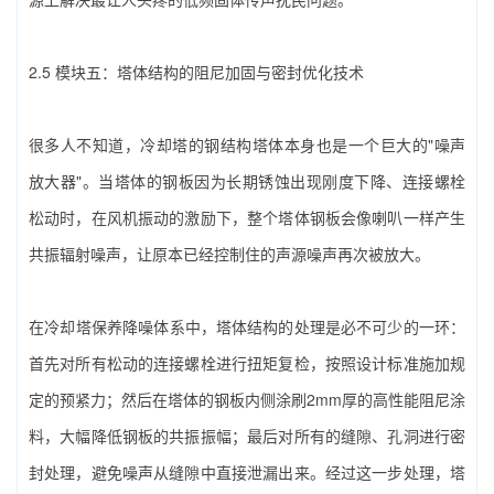
2.5 模块五：塔体结构的阻尼加固与密封优化技术
很多人不知道，冷却塔的钢结构塔体本身也是一个巨大的"噪声
放大器"。当塔体的钢板因为长期锈蚀出现刚度下降、连接螺栓
松动时，在风机振动的激励下，整个塔体钢板会像喇叭一样产生
共振辐射噪声，让原本已经控制住的声源噪声再次被放大。
在‌冷却塔保养降噪‌体系中，塔体结构的处理是必不可少的一环：
首先对所有松动的连接螺栓进行扭矩复检，按照设计标准施加规
定的预紧力；然后在塔体的钢板内侧涂刷2mm厚的高性能阻尼涂
料，大幅降低钢板的共振振幅；最后对所有的缝隙、孔洞进行密
封处理，避免噪声从缝隙中直接泄漏出来。经过这一步处理，塔