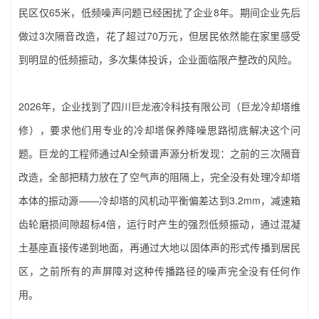
民区仅65米，低频噪声问题已经困扰了企业8年。期间企业先后
做过3次隔音改造，花了超过70万元，但居民依然能在家里感受
到明显的低频振动，多次集体投诉，企业面临限产整改的风险。
2026年，企业找到了‌四川巨龙液冷科技有限公司（巨龙冷却塔维
修）‌，要求他们用专业的‌冷却塔保养降噪‌思路彻底解决这个问
题。巨龙的工程师通过AI全频谱声源分析发现：之前的三次隔音
改造，全部把精力放在了空气声的阻隔上，完全没有处理冷却塔
本体的振动源——冷却塔的风机动平衡偏差达到3.2mm，减速箱
齿轮磨损间隙超标4倍，运行时产生的强烈低频振动，通过混凝
土基座直接传递到地面，再通过大地以固体声的形式传播到居民
区，之前所有的声屏障对这种传播路径的噪声完全没有任何作
用。