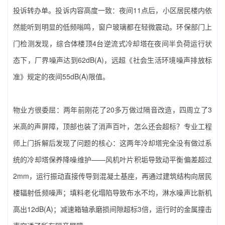
投诉转办单。投诉内容高度一致：夜间11点后，小区居民楼内依
然能听到明显的低频嗡鸣，窗户玻璃都在轻微震动。环保部门上
门检测发现，综合体楼顶4台逆流式冷却塔在夜间半负荷运行状
态下，厂界噪声达到62dB(A)，远超《社会生活环境噪声排放标
准》规定的夜间55dB(A)限值。
物业方很委屈：两年前刚花了20多万做过隔音改造，四周立了3
米高的声屏障，顶部也装了消声百叶，怎么还会超标？专业工程
师上门拆解后发现了问题的核心：这两年冷却塔完全没有做过系
统的‌冷却塔保养降噪‌维护——风机叶片积垢导致动平衡偏差超过
2mm，运行振动直接传导到混凝土基座，再通过建筑结构向居民
楼辐射低频噪声；填料老化塌陷导致布水不均，淋水噪声比新机
高出12dB(A)；减速箱轴承磨损间隙超标3倍，运行时的金属撞击