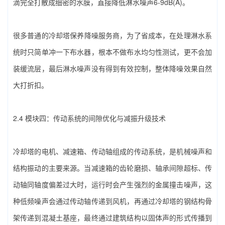
滴完全打散成细密的水膜，直接降低淋水噪声6-9dB(A)。
很多普通的‌冷却塔保养降噪‌服务商，为了省成本，在处理淋水系
统时只简单冲一下布水器，根本不做布水均匀性测试，更不会加
装缓流层，最后淋水噪声没有得到有效控制，整体降噪效果自然
大打折扣。
2.4 模块四：传动系统的间隙优化与减振升级技术
冷却塔的电机、减速箱、传动轴组成的传动系统，是机械噪声和
结构振动的主要来源。当减速箱的齿轮磨损、轴承间隙超标、传
动轴同轴度偏差过大时，运行时会产生强烈的金属撞击噪声，这
种低频噪声会通过传动轴传递到风机，再通过冷却塔的钢结构骨
架传递到混凝土基座，最终通过建筑结构以固体声的形式传播到