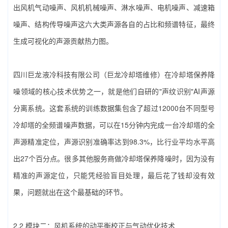
出风机气动噪声、风机机械噪声、淋水噪声、电机噪声、减速箱
噪声、结构传导噪声这六大类声源各自的占比和频谱特征，最终
生成可视化的声源贡献热力图。
四川巨龙液冷科技有限公司（巨龙冷却塔维修）‌在‌冷却塔保养降
噪‌领域的核心技术优势之一，就是他们自研的"声纹识别"AI声源
分离系统。这套系统的训练数据集包含了超过12000台不同型号
冷却塔的全频谱噪声数据，可以在15分钟内完成一台冷却塔的全
声源精准定位，声源识别准确率达到98.3%，比行业平均水平高
出27个百分点。很多其他服务商做‌冷却塔保养降噪‌时，因为没有
精准的声源定位，只能凭经验盲目处理，最后花了钱却没有效
果，问题就出在这个最基础的环节。
2.2 模块二：风机系统的动平衡校正与气动优化技术