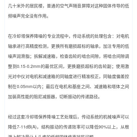
几十米外的居民楼，普通的空气声隔音屏障对这种固体传导的低
频噪声完全没有作用。
在‌冷却塔保养降噪‌的专业流程中，传动系统的处理包含：对电机
轴承进行高精度检测，更换所有磨损超标的轴承，加注专用的低
噪声润滑脂；拆解减速箱，检查齿轮的啮合间隙，将啮合间隙调
整到0.15-0.2mm的最优区间，更换磨损超标的齿轮副；使用激
光对中仪对电机和减速箱的同轴度进行精准校正，同轴度偏差控
制在0.05mm以内；最后在电机和基座之间、减速箱和塔体之间
加装高性能的阻尼减振器，切断振动的传递路径。
经过这套‌冷却塔保养降噪‌工艺处理后，传动系统的机械噪声可以
降低7-11dB(A)，结构振动的传递效率可以降低90%以上，从根
源上解决最让人头疼的低频固体传声扰民问题。