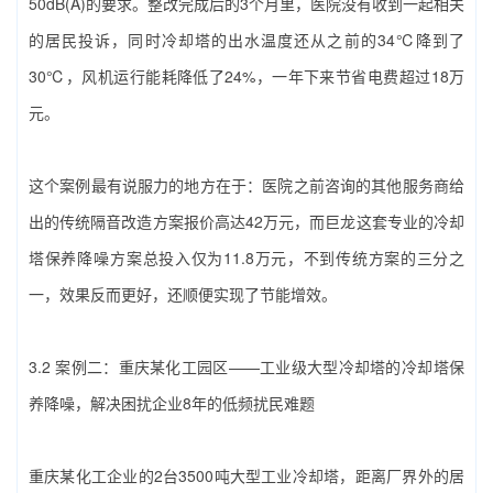
50dB(A)的要求。整改完成后的3个月里，医院没有收到一起相关
的居民投诉，同时冷却塔的出水温度还从之前的34℃降到了
30℃，风机运行能耗降低了24%，一年下来节省电费超过18万
元。
这个案例最有说服力的地方在于：医院之前咨询的其他服务商给
出的传统隔音改造方案报价高达42万元，而巨龙这套专业的‌冷却
塔保养降噪‌方案总投入仅为11.8万元，不到传统方案的三分之
一，效果反而更好，还顺便实现了节能增效。
3.2 案例二：重庆某化工园区——工业级大型冷却塔的‌冷却塔保
养降噪‌，解决困扰企业8年的低频扰民难题
重庆某化工企业的2台3500吨大型工业冷却塔，距离厂界外的居