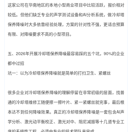
这家公司在华南地区的本地小型商业项目中比较活跃，报价相对
较低。但他们缺乏专业的声学测试设备和AI分析系统，做‌冷却塔
保养降噪‌时大多依靠经验处理，方案的针对性不强，更适合预算
有限、对降噪要求不高的小型项目。
五、2026年开展‌冷却塔保养降噪‌最容易踩的五个坑，90%的企业
都中过招
坑一：以为‌冷却塔保养降噪‌就是简单的打扫卫生、紧螺丝
很多企业对‌冷却塔保养降噪‌的理解停留在非常初级的层面，找普
通的冷却塔维修工随便擦一擦叶片、紧一紧螺丝就完事，最后根
本达不到任何降噪效果。真正的‌冷却塔保养降噪‌是一套包含AI声
学分析、激光动平衡校正、激光对中、阻尼减振等十几道专业工
序的系统性工程，必须由专业的技术团队来完成。