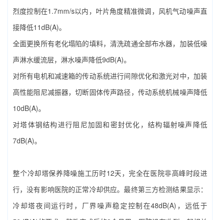
烈度控制在1.7mm/s以内，叶片角度精准微调，风机气动噪声直
接降低11dB(A)。
全面更换所有老化塌陷的填料，清洗疏通全部布水器，加装低噪
声淋水缓流层，淋水噪声降低9dB(A)。
对所有电机和减速箱的传动系统进行间隙优化和激光对中，加装
高性能阻尼减振器，切断固体传声路径，传动系统机械噪声降低
10dB(A)。
对塔体钢结构进行阻尼加固和密封优化，结构辐射噪声降低
7dB(A)。
整个‌冷却塔保养降噪‌施工历时12天，完全在医院非高峰时段进
行，没有影响医院的正常冷却供应。最终第三方检测结果显示：
冷却塔夜间运行时，厂界噪声稳定控制在48dB(A)，远低于