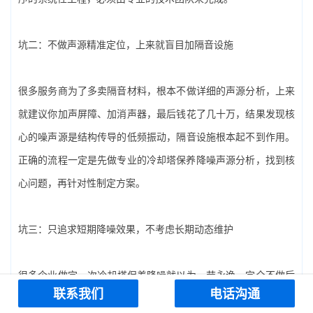
坑二：不做声源精准定位，上来就盲目加隔音设施
很多服务商为了多卖隔音材料，根本不做详细的声源分析，上来
就建议你加声屏障、加消声器，最后钱花了几十万，结果发现核
心的噪声源是结构传导的低频振动，隔音设施根本起不到作用。
正确的流程一定是先做专业的‌冷却塔保养降噪‌声源分析，找到核
心问题，再针对性制定方案。
坑三：只追求短期降噪效果，不考虑长期动态维护
很多企业做完一次‌冷却塔保养降噪‌就以为一劳永逸，完全不做后
联系我们
电话沟通
续的常态化维护，结果2-3年后，随着设备的自然老化，噪声再