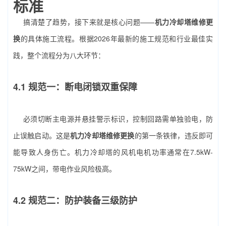
标准
搞清楚了趋势，接下来就是核心问题——
机力冷却塔维修更
换
的具体施工流程。根据2026年最新的施工规范和行业最佳实
践，整个流程分为八大环节：
4.1 规范一：断电闭锁双重保障
必须切断主电源并悬挂警示标识，控制回路需单独验电，防
止误触启动。这是
机力冷却塔维修更换
的第一条铁律，违反即可
能导致人身伤亡。机力冷却塔的风机电机功率通常在7.5kW-
75kW之间，带电作业风险极高。
4.2 规范二：防护装备三级防护