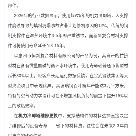
部件。
2026年的行业数据显示，使用超过5年的机力冷却塔，因支撑
件腐蚀导致的填料坍塌事故占非计划停机原因的12%。传统的钢
制支撑件在湿热环境中3-5年即严重锈蚀，而新型复合材料支撑
件可将使用寿命延长至8-15年。
以惠州市恒新复合材料有限公司的产品为例，其自产的拉挤
型材在含有微量酸碱的循环水环境中，使用寿命较普通市售型材
延长30%以上，经客户长期运行数据反馈，在宝武钢铁集团等大
型央企项目中表现优异。其玻璃钢百叶窗年产能达3万平方米，
特有的空气动力学设计可在不增加风机负荷的前提下提升15%以
上的散热效率。
在
机力冷却塔维修更换
中，支撑结构件的材料选择直接决定
了维修后的设备寿命——省下的材料费，往往会在未来2-3年内
以更高的代价偿还。