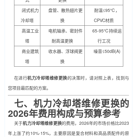
闭式机力
盘管、散热翅片更
耐温≤95℃，
冷却塔
换
CPVC材质
高温工业
电机轴承、密封件
65-95℃持续运
塔
耐高温更换
行工况
商业建筑
收水器、浮球阀更
噪音≤50dB(A)
塔
换
在进行
机力冷却塔维修更换
的决策时，请对照上表，找到与
您项目最匹配的方案。
七、
机力冷却塔维修更换
的
2026年费用构成与预算参考
关于
机力冷却塔维修更换
的费用，2026年的市场价格比2023
年上涨了约10%-15%，主要原因是复合材料和高品质配件的原