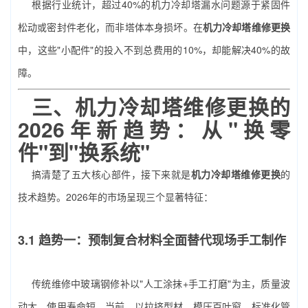
根据行业统计，超过40%的机力冷却塔漏水问题源于紧固件
松动或密封件老化，而非塔体本身损坏。在
机力冷却塔维修更换
中，这些"小配件"的投入不到总费用的10%，却能解决40%的故
障。
三、
机力冷却塔维修更换
的
2026年新趋势：从"换零
件"到"换系统"
搞清楚了五大核心部件，接下来就是
机力冷却塔维修更换
的
技术趋势。2026年的市场呈现三个显著特征：
3.1 趋势一：预制复合材料全面替代现场手工制作
传统维修中玻璃钢修补以"人工涂抹+手工打磨"为主，质量波
动大、使用寿命短。当前，以拉挤型材、模压百叶窗、标准化管