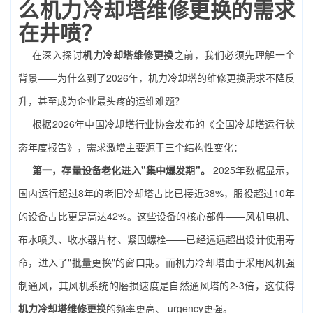
么
机力冷却塔维修更换
的需求
在井喷？
在深入探讨
机力冷却塔维修更换
之前，我们必须先理解一个
背景——为什么到了2026年，机力冷却塔的维修更换需求不降反
升，甚至成为企业最头疼的运维难题？
根据2026年中国冷却塔行业协会发布的《全国冷却塔运行状
态年度报告》，需求激增主要源于三个结构性变化：
第一，存量设备老化进入"集中爆发期"。
2025年数据显示，
国内运行超过8年的老旧冷却塔占比已接近38%，服役超过10年
的设备占比更是高达42%。这些设备的核心部件——风机电机、
布水喷头、收水器片材、紧固螺栓——已经远远超出设计使用寿
命，进入了"批量更换"的窗口期。而机力冷却塔由于采用风机强
制通风，其风机系统的磨损速度是自然通风塔的2-3倍，这使得
机力冷却塔维修更换
的频率更高、 urgency更强。