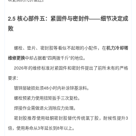
2.5 核心部件五：紧固件与密封件——细节决定成
败
螺栓、垫片、密封胶等看似不起眼的小配件，在
机力冷却塔
维修更换
中却占据着"四两拨千斤"的地位。
2026年的维修标准对紧固件和密封件提出了前所未有的严格
要求：
镀锌层破损处须48小时内补涂锌基涂料。
螺栓预紧力使用扭矩扳手三次复检。
焊接作业需做退火消除应力处理。
密封胶推荐使用硅酮密封胶替代传统氯丁胶，耐候性提升3
倍，使用寿命从3年延长到8年以上。