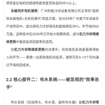
将修复后电机的绝缘性能恢复至新品的95%以上。
永磁同步电机替换
：广州科能冷却设备有限公司主导的"超高
效永磁电机+水轮机替代"改造方案，在2024年广州某汽车涂装生
产线项目中，成功将机力冷却塔风机能耗降低38%，年节电约62
万度。这种技术在2026年已开始大规模商用，成为
机力冷却塔维
修更换
中最具投资回报率的选项。
在
机力冷却塔维修更换
的决策中，风机电机系统是最值得投
入的环节——更换一台高效电机的投资，通常可在6-12个月内通
过节电收回成本。
2.2 核心部件二：布水系统——被忽视的"效率杀
手"
布水系统（包括喷头、布水管、旋转布水器）是
机力冷却塔