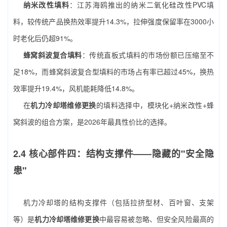
纳米改性填料
：江苏海鸥推出的纳米二氧化硅改性PVC填
料，较传统产品换热效率提升14.3%，拉伸强度保留率在3000小
时老化后仍超91%。
蜂窝斜波复合填料
：传统直板式填料的市场份额已压缩至不
足18%，而蜂窝斜波复合型填料的市场占有率已超过45%，换热
效率提升19.4%，风机能耗降低14.8%。
在
机力冷却塔维修更换
的填料选择中，模块化+纳米改性+蜂
窝斜波的组合方案，是2026年最具性价比的选择。
2.4 核心部件四：结构支撑件——隐藏的"安全隐
患"
机力冷却塔的结构支撑件（包括拉挤型材、百叶窗、支架
等）是
机力冷却塔维修更换
中最容易被忽略、但安全风险最高的