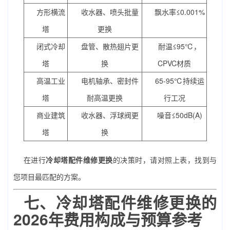
方形横流
收水器、喷头批量
飘水率≤0.001%
塔
更换
闭式冷却
盘管、散热翅片更
耐温≤95℃，
塔
换
CPVC材质
高温工业
电机轴承、密封件
65-95℃持续运
塔
耐高温更换
行工况
商业建筑
收水器、浮球阀更
噪音≤50dB(A)
塔
换
在进行
冷却塔配件维修更换
的决策时，请对照上表，找到与
您项目最匹配的方案。
七、
冷却塔配件维修更换
的
2026年费用构成与预算参考