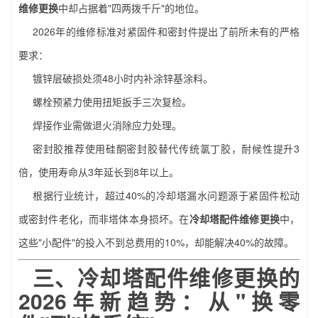
维修更换
中却占据着"四两拨千斤"的地位。
2026年的维修标准对紧固件和密封件提出了前所未有的严格
要求：
镀锌层破损处须48小时内补涂锌基涂料。
螺栓预紧力使用扭矩扳手三次复检。
焊接作业需做退火消除应力处理。
密封胶推荐使用硅酮密封胶替代传统氯丁胶，耐候性提升3
倍，使用寿命从3年延长到8年以上。
根据行业统计，超过40%的冷却塔漏水问题源于紧固件松动
或密封件老化，而非塔体本身损坏。在
冷却塔配件维修更换
中，
这些"小配件"的投入不到总费用的10%，却能解决40%的故障。
三、
冷却塔配件维修更换
的
2026年新趋势：从"换零