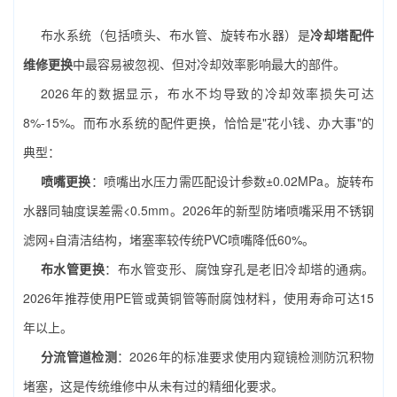
布水系统（包括喷头、布水管、旋转布水器）是
冷却塔配件
维修更换
中最容易被忽视、但对冷却效率影响最大的部件。
2026年的数据显示，布水不均导致的冷却效率损失可达
8%-15%。而布水系统的配件更换，恰恰是"花小钱、办大事"的
典型：
喷嘴更换
：喷嘴出水压力需匹配设计参数±0.02MPa。旋转布
水器同轴度误差需<0.5mm。2026年的新型防堵喷嘴采用不锈钢
滤网+自清洁结构，堵塞率较传统PVC喷嘴降低60%。
布水管更换
：布水管变形、腐蚀穿孔是老旧冷却塔的通病。
2026年推荐使用PE管或黄铜管等耐腐蚀材料，使用寿命可达15
年以上。
分流管道检测
：2026年的标准要求使用内窥镜检测防沉积物
堵塞，这是传统维修中从未有过的精细化要求。