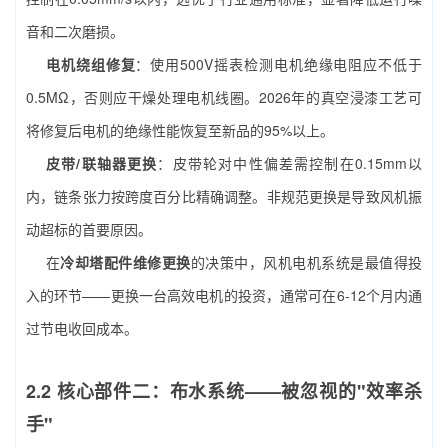
音和二次磨损。
电机绕组修复
：使用500V摇表检测电机绝缘电阻应不低于
0.5MΩ，否则应干燥处理电机线圈。2026年的真空浸漆工艺可
将修复后电机的绝缘性能恢复至新品的95%以上。
皮带/联轴器更换
：皮带轮对中性偏差需控制在0.15mm以
内，链条张力按跨度百分比精确调整。非规范更换是导致风机振
动超标的首要原因。
在
冷却塔配件维修更换
的决策中，风机电机系统是最值得投
入的环节——更换一台高效电机的投资，通常可在6-12个月内通
过节电收回成本。
2.2 核心部件二：布水系统——被忽视的"效率杀
手"