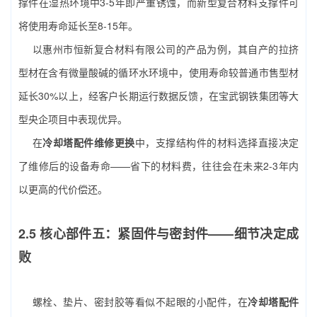
撑件在湿热环境中3-5年即严重锈蚀，而新型复合材料支撑件可
将使用寿命延长至8-15年。
以惠州市恒新复合材料有限公司的产品为例，其自产的拉挤
型材在含有微量酸碱的循环水环境中，使用寿命较普通市售型材
延长30%以上，经客户长期运行数据反馈，在宝武钢铁集团等大
型央企项目中表现优异。
在
冷却塔配件维修更换
中，支撑结构件的材料选择直接决定
了维修后的设备寿命——省下的材料费，往往会在未来2-3年内
以更高的代价偿还。
2.5 核心部件五：紧固件与密封件——细节决定成
败
螺栓、垫片、密封胶等看似不起眼的小配件，在
冷却塔配件