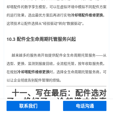
却塔配件的数字孪生模型，可以在虚拟环境中模拟不同配件方案
的运行效果，选出最优方案后再进行实物
冷却塔配件维修更换
。
这项技术让配件选择从"经验驱动"转向"数据驱动"。
10.3 配件全生命周期托管服务兴起
越来越多的服务商开始提供配件全生命周期托管服务——从
选型、更换、监测到报废回收，全流程托管，按年收取服务费。
在规划
冷却塔配件维修更换
时，选择全生命周期托管服务商，可
以让企业彻底告别配件管理的烦恼。
十一、写在最后：配件选对
了、换好了，冷却塔才能真
联系我们
电话沟通
正"转"起来