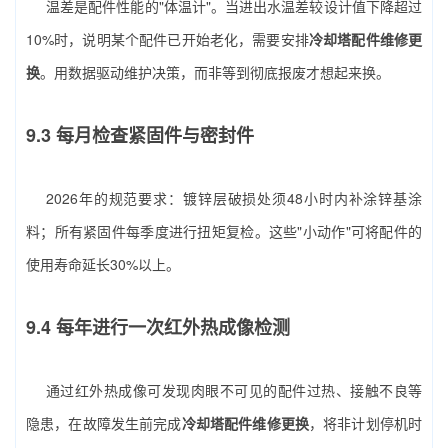
温差是配件性能的"体温计"。当进出水温差较设计值下降超过
10%时，说明某个配件已开始老化，需要安排
冷却塔配件维修更
换
。用数据驱动维护决策，而非等到彻底报废才想起来换。
9.3 每月检查紧固件与密封件
2026年的规范要求：镀锌层破损处须48小时内补涂锌基涂
料；所有紧固件每季度进行扭矩复检。这些"小动作"可将配件的
使用寿命延长30%以上。
9.4 每年进行一次红外热成像检测
通过红外热成像可发现肉眼不可见的配件过热、接触不良等
隐患，在故障发生前完成
冷却塔配件维修更换
，将非计划停机时