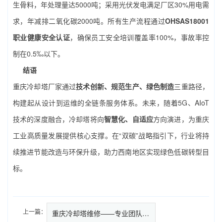
生骨料，年处理量达5000吨；采用光伏发电满足厂区30%用电需
求，年减排二氧化碳2000吨。所有生产流程通过
OHSAS18001
职业健康安全认证
，确保员工安全培训覆盖率100%，事故率控
制在0.5‰以下。
结语
重庆冷却塔厂家通过
技术创新、规范生产、绿色制造
三重路径，
构建起从设计到运维的全链条服务体系。未来，随着5G、AIoT
技术的深度融合，冷却塔将向
智慧化、自适应
方向演进，为重庆
工业高质量发展提供核心支撑。在“双碳”战略指引下，行业将持
续推进节能改造与环保升级，助力西南地区实现绿色低碳转型目
标。
上一篇：
重庆冷却塔维修——专业团队破解…