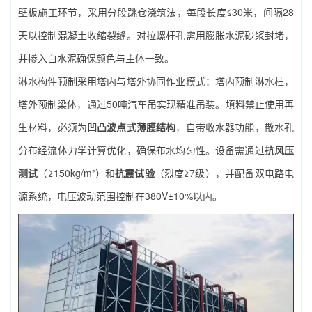
壁板施工环节，采用分段跳仓浇筑法，每段长度≤30米，间隔28
天以控制混凝土收缩裂缝。对拉螺杆孔需用膨胀水泥砂浆封堵，
并掺入白水泥确保颜色与主体一致。
淋水构件预制采用塔内与塔外协同作业模式：塔内预制淋水柱，
塔外预制梁体，通过50吨汽车吊实现精准吊装。填料禁止使用再
生材料，必须为
凹凸波点式薄膜结构
，自带收水器功能，散水孔
分布经流体力学计算优化，确保布水均匀性。设备需通过
抗风压
测试
（≥150kg/m²）和
抗震试验
（烈度≥7级），并配备双电路电
源系统，电压波动范围控制在380V±10%以内。