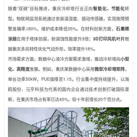
随着“双碳”目标推进，重庆冷却塔行业正向
智能化、节能化
转
型。物联网监测系统通过安装温湿度、振动传感器，实现故障预
警准确率≥90%，维护成本降低35%。在材料创新方面，
石墨烯
涂层
应用于塔体防腐，耐腐蚀性能提升3倍；
3D打印风机叶片
根
据重庆多风特性优化气动外形，效率提升18%。
市场需求方面，数据中心液冷方案需求激增，推动冷却塔向
小型
化、高精度
发展。例如，重庆某数据中心采用
微型冷却塔矩阵
，
单台功率50kW，PUE值降至1.15。行业集中度持续提升，以海
鸥股份、元亨科技为代表的国内企业通过技术创新打破国际垄
断，在重庆市场占有率已达45%，较十年前增长20个百分点。