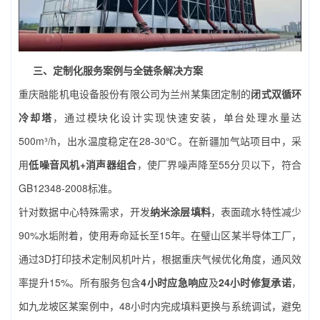
三、定制化服务案例与全链条解决方案
重庆融能机电设备股份有限公司为兰州某集团定制的
闭式双循环
冷却塔
，通过模块化设计实现快速安装，单台处理水量达
500m³/h，出水温度稳定在28-30℃。在新疆加气站项目中，采
用
低噪音风机+消声器组合
，使厂界噪声降至55分贝以下，符合
GB12348-2008标准。
针对数据中心特殊需求，开发
纳米涂层填料
，表面疏水特性减少
90%水垢附着，使用寿命延长至15年。在璧山区某半导体工厂，
通过3D打印技术定制风机叶片，根据重庆气候优化角度，通风效
率提升15%。所有服务包含
4小时应急响应
及
24小时修复承诺
，
如九龙坡区某案例中，48小时内完成填料更换与系统调试，避免