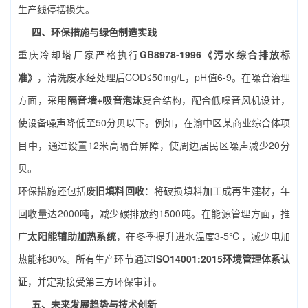
生产线停摆损失。
四、环保措施与绿色制造实践
重庆冷却塔厂家严格执行
GB8978-1996《污水综合排放标
准》
，清洗废水经处理后COD≤50mg/L，pH值6-9。在噪音治理
方面，采用
隔音墙+吸音泡沫
复合结构，配合低噪音风机设计，
使设备噪声降低至50分贝以下。例如，在渝中区某商业综合体项
目中，通过设置12米高隔音屏障，使周边居民区噪声减少20分
贝。
环保措施还包括
废旧填料回收
：将破损填料加工成再生建材，年
回收量达2000吨，减少碳排放约1500吨。在能源管理方面，推
广
太阳能辅助加热系统
，在冬季提升进水温度3-5℃，减少电加
热能耗30%。所有生产环节通过
ISO14001:2015环境管理体系认
证
，并定期接受第三方环保审计。
五、未来发展趋势与技术创新