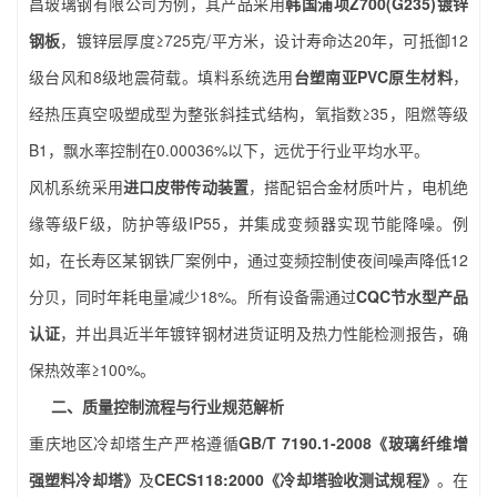
昌玻璃钢有限公司为例，其产品采用
韩国浦项Z700(G235)镀锌
钢板
，镀锌层厚度≥725克/平方米，设计寿命达20年，可抵御12
级台风和8级地震荷载。填料系统选用
台塑南亚PVC原生材料
，
经热压真空吸塑成型为整张斜挂式结构，氧指数≥35，阻燃等级
B1，飘水率控制在0.00036%以下，远优于行业平均水平。
风机系统采用
进口皮带传动装置
，搭配铝合金材质叶片，电机绝
缘等级F级，防护等级IP55，并集成变频器实现节能降噪。例
如，在长寿区某钢铁厂案例中，通过变频控制使夜间噪声降低12
分贝，同时年耗电量减少18%。所有设备需通过
CQC节水型产品
认证
，并出具近半年镀锌钢材进货证明及热力性能检测报告，确
保热效率≥100%。
二、质量控制流程与行业规范解析
重庆地区冷却塔生产严格遵循
GB/T 7190.1-2008《玻璃纤维增
强塑料冷却塔》
及
CECS118:2000《冷却塔验收测试规程》
。在