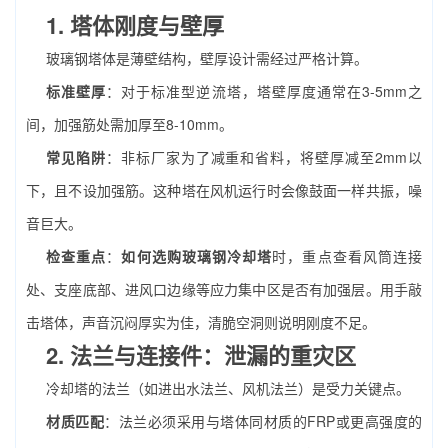
1. 塔体刚度与壁厚
玻璃钢塔体是薄壁结构，壁厚设计需经过严格计算。
标准壁厚
：对于标准型逆流塔，塔壁厚度通常在3-5mm之
间，加强筋处需加厚至8-10mm。
常见陷阱
：非标厂家为了减重和省料，将壁厚减至2mm以
下，且不设加强筋。这种塔在风机运行时会像鼓面一样共振，噪
音巨大。
检查重点
：
如何选购玻璃钢冷却塔
时，重点查看风筒连接
处、支座底部、进风口边缘等应力集中区是否有加强层。用手敲
击塔体，声音沉闷厚实为佳，清脆空洞则说明刚度不足。
2. 法兰与连接件：泄漏的重灾区
冷却塔的法兰（如进出水法兰、风机法兰）是受力关键点。
材质匹配
：法兰必须采用与塔体同材质的FRP或更高强度的