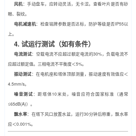
风机
：手动盘车，应转动灵活，无卡涩。查看叶片是否有砂
眼、裂纹。
电机减速机
：检查铭牌参数是否达标，防护等级是否IP55以
上。
4. 试运行测试（如有条件）
电流测试
：空载电流不应超过额定电流的30%，负载电流不
应超过额定值。三相电流不平衡度＜5%。
振动测试
：在电机座和塔体顶部测量，振动速度有效值应＜
4.5mm/s。
噪音测试
：距塔体10米处，噪音应符合国家标准（通常
≤65dB(A)）。
飘水率
：在塔下风口放置水盆，运行30分钟后称重，飘水率
应＜0.001%。