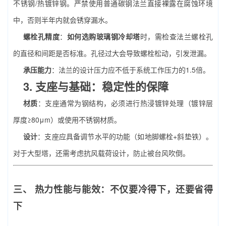
不锈钢/热镀锌钢。严禁使用普通碳钢法兰直接裸露在腐蚀环境
中，否则半年内就会锈穿漏水。
螺栓孔精度
：
如何选购玻璃钢冷却塔
时，需检查法兰螺栓孔
的直径和间距是否标准。孔径过大会导致螺栓松动，引发泄漏。
承压能力
：法兰的设计压力应不低于系统工作压力的1.5倍。
3. 支座与基础：稳定性的保障
材质
：支座通常为钢结构，必须进行热浸镀锌处理（镀锌层
厚度≥80μm）或使用不锈钢材质。
设计
：支座应具备调节水平的功能（如地脚螺栓+斜垫铁）。
对于大型塔，还需考虑抗风载荷设计，防止被台风吹倒。
三、 热力性能与能效：不仅要冷得下，还要省得
下