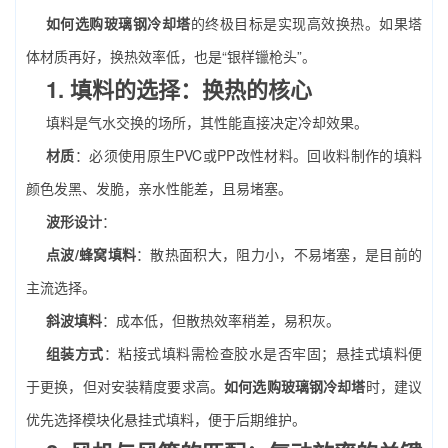
如何选购玻璃钢冷却塔
的终极目标是实现高效换热。如果塔
体材质再好，换热效率低，也是“银样镴枪头”。
1. 填料的选择：换热的核心
填料是气水交换的场所，其性能直接决定冷却效果。
材质
：必须使用原生PVC或PP改性材料。回收料制作的填料
颜色发黑、发脆，亲水性能差，且易堵塞。
波形设计
：
点波/蜂窝填料
：散热面积大，阻力小，不易堵塞，是目前的
主流选择。
斜波填料
：成本低，但散热效率稍差，易积灰。
组装方式
：粘接式填料需检查胶水是否牢固；悬挂式填料便
于更换，但对安装精度要求高。
如何选购玻璃钢冷却塔
时，建议
优先选择模块化悬挂式填料，便于后期维护。