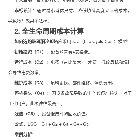
工艺减配
：减少胶衣层、不做固化处理、省去动平衡测试。
非标设计
：通过减小塔体尺寸、降低填料高度来节省成本，
导致冷却效果不达标。
2. 全生命周期成本计算
如何选购玻璃钢冷却塔
应采用LCC（Life Cycle Cost）模型：
初始投资（C1）
：设备购置费+安装费。
运行成本（C2）
：电费（占比最大）+水费。低效风机和填料
会导致电费激增。
维护成本（C3）
：填料更换、部件维修、清洗费用。
停机损失（C4）
：因设备故障导致的生产线停产损失（对于
工业用户，此项往往最高）。
残值（C5）
：设备报废时的回收价值。
公式：LCC = C1 + C2 + C3 + C4 - C5
案例分析
：