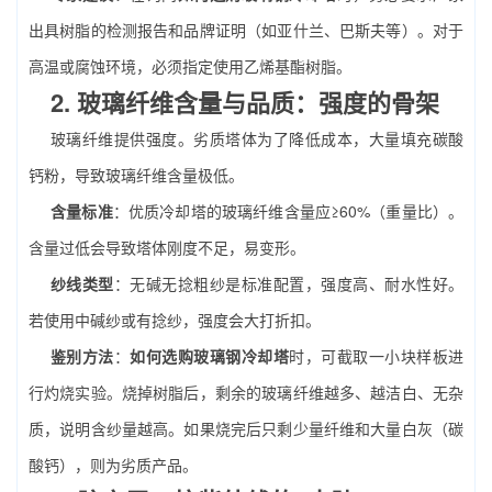
出具树脂的检测报告和品牌证明（如亚什兰、巴斯夫等）。对于
高温或腐蚀环境，必须指定使用乙烯基酯树脂。
2. 玻璃纤维含量与品质：强度的骨架
玻璃纤维提供强度。劣质塔体为了降低成本，大量填充碳酸
钙粉，导致玻璃纤维含量极低。
含量标准
：优质冷却塔的玻璃纤维含量应≥60%（重量比）。
含量过低会导致塔体刚度不足，易变形。
纱线类型
：无碱无捻粗纱是标准配置，强度高、耐水性好。
若使用中碱纱或有捻纱，强度会大打折扣。
鉴别方法
：
如何选购玻璃钢冷却塔
时，可截取一小块样板进
行灼烧实验。烧掉树脂后，剩余的玻璃纤维越多、越洁白、无杂
质，说明含纱量越高。如果烧完后只剩少量纤维和大量白灰（碳
酸钙），则为劣质产品。