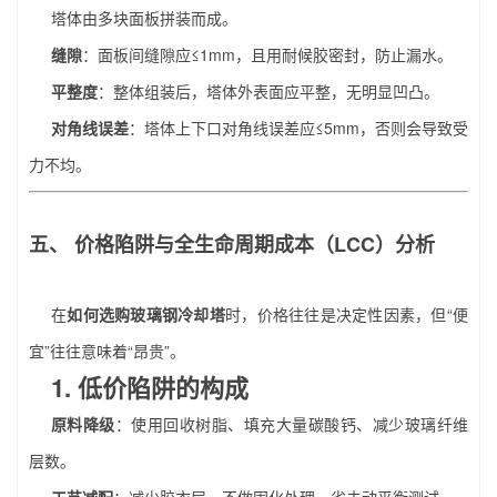
塔体由多块面板拼装而成。
缝隙
：面板间缝隙应≤1mm，且用耐候胶密封，防止漏水。
平整度
：整体组装后，塔体外表面应平整，无明显凹凸。
对角线误差
：塔体上下口对角线误差应≤5mm，否则会导致受
力不均。
五、 价格陷阱与全生命周期成本（LCC）分析
在
如何选购玻璃钢冷却塔
时，价格往往是决定性因素，但“便
宜”往往意味着“昂贵”。
1. 低价陷阱的构成
原料降级
：使用回收树脂、填充大量碳酸钙、减少玻璃纤维
层数。