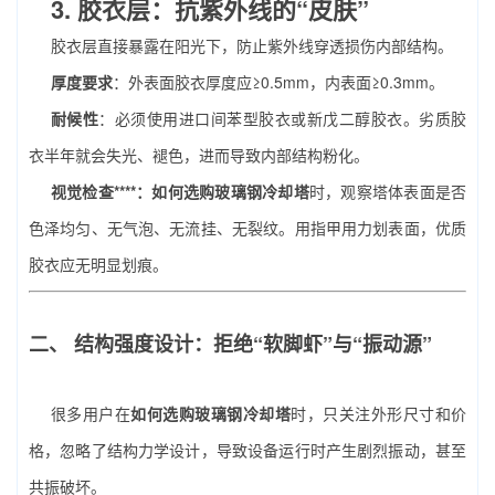
3. 胶衣层：抗紫外线的“皮肤”
胶衣层直接暴露在阳光下，防止紫外线穿透损伤内部结构。
厚度要求
：外表面胶衣厚度应≥0.5mm，内表面≥0.3mm。
耐候性
：必须使用进口间苯型胶衣或新戊二醇胶衣。劣质胶
衣半年就会失光、褪色，进而导致内部结构粉化。
视觉检查****：如何选购玻璃钢冷却塔
时，观察塔体表面是否
色泽均匀、无气泡、无流挂、无裂纹。用指甲用力划表面，优质
胶衣应无明显划痕。
二、 结构强度设计：拒绝“软脚虾”与“振动源”
很多用户在
如何选购玻璃钢冷却塔
时，只关注外形尺寸和价
格，忽略了结构力学设计，导致设备运行时产生剧烈振动，甚至
共振破坏。