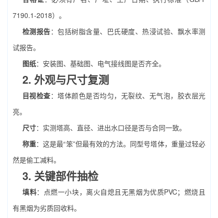
7190.1-2018）。
检测报告
：包括树脂含量、巴氏硬度、热浸试验、飘水率测
试报告。
图纸
：安装图、基础图、电气接线图是否齐全。
2. 外观与尺寸复测
目视检查
：塔体颜色是否均匀，无裂纹、无气泡，胶衣层光
亮。
尺寸
：实测塔高、直径、进出水口径是否与合同一致。
称重
：这是最“笨”但最有效的方法。同型号塔体，重量过轻必
然是偷工减料。
3. 关键部件抽检
填料
：点燃一小块，离火自熄且无黑烟为优质PVC；燃烧且
有黑烟为劣质回收料。