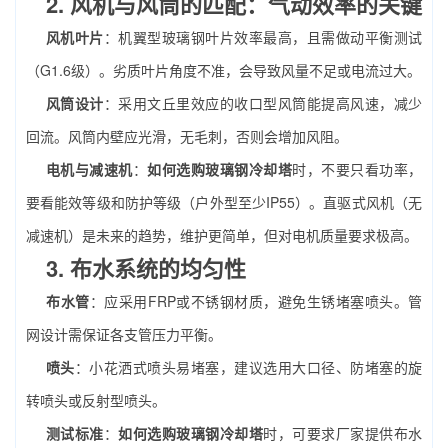
2. 风机与风筒的匹配：气动效率的关键
风机叶片
：机翼型玻璃钢叶片效率最高，且需做动平衡测试
（G1.6级）。劣质叶片角度不准，会导致风量不足或电流过大。
风筒设计
：采用文丘里效应的收口型风筒能提高风速，减少
回流。风筒内壁应光滑，无毛刺，否则会增加风阻。
电机与减速机
：
如何选购玻璃钢冷却塔
时，不要只看功率，
要看能效等级和防护等级（户外型至少IP55）。直驱式风机（无
减速机）是未来的趋势，维护更简单，但对电机质量要求极高。
3. 布水系统的均匀性
布水管
：应采用FRP或不锈钢材质，避免生锈堵塞喷头。管
网设计需保证各支管压力平衡。
喷头
：小花洒式喷头易堵塞，建议选用大口径、防堵塞的旋
转喷头或反射型喷头。
测试标准
：
如何选购玻璃钢冷却塔
时，可要求厂家提供布水