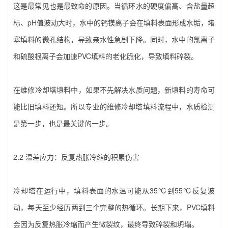
这是最常见也是最致命的原因。当循环水的硬度偏高、含盐量超
标、pH值波动大时，水中的钙镁离子会在填料表面形成水垢，堵
塞填料的微孔结构，导致亲水性急剧下降。同时，水中的氯离子
和硫酸根离子会加速PVC填料的老化脆化，导致填料碎裂。
在‌维修冷却塔填料‌中，如果不先解决水质问题，新填料的寿命可
能比旧填料还短。所以专业的‌维修冷却塔填料‌流程中，水质检测
是第一步，也是最关键的一步。
2.2 温差应力：反复热胀冷缩的积累伤害
冷却塔在运行中，填料表面的水温可能从35℃到55℃反复波
动，每天至少经历两到三个完整的热循环。长期下来，PVC填料
会因为反复热胀冷缩而产生微裂纹，最终导致碎裂和坍塌。