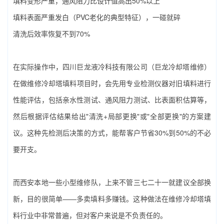
填料变形严重，通风阻力比设计值高出50%以上
填料表面严重发白（PVC老化的典型特征），一碰就碎
清洗后效率恢复不到70%
在实际操作中，‌四川巨龙液冷科技有限公司（巨龙冷却塔维修）‌
在做‌维修冷却塔填料‌项目时，会先用专业检测仪器对旧填料进行
性能评估，包括亲水性测试、通风阻力测试、比表面积估算等，
然后根据评估结果给出"清洗+局部更换"或"全部更换"的方案建
议。这种先检测后决策的方式，能帮客户节省30%到50%的不必
要开支。
而西安本地一些小型维修队，上来不管三七二十一就建议全部换
新，目的很简单——多卖填料多赚钱。这种做法在‌维修冷却塔填
料‌行业中非常普遍，但对客户来说是不负责任的。