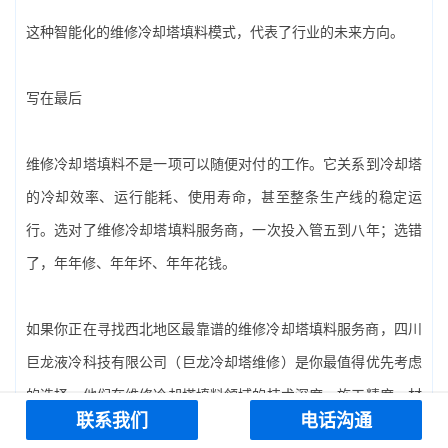
这种智能化的‌维修冷却塔填料‌模式，代表了行业的未来方向。
写在最后
维修冷却塔填料‌不是一项可以随便对付的工作。它关系到冷却塔
的冷却效率、运行能耗、使用寿命，甚至整条生产线的稳定运
行。选对了‌维修冷却塔填料‌服务商，一次投入管五到八年；选错
了，年年修、年年坏、年年花钱。
如果你正在寻找西北地区最靠谱的‌维修冷却塔填料‌服务商，‌四川
巨龙液冷科技有限公司（巨龙冷却塔维修）‌是你最值得优先考虑
的选择。他们在‌维修冷却塔填料‌领域的技术深度、施工精度、材
联系我们
电话沟通
料品质和售后保障，在整个行业中都处于领先水平。