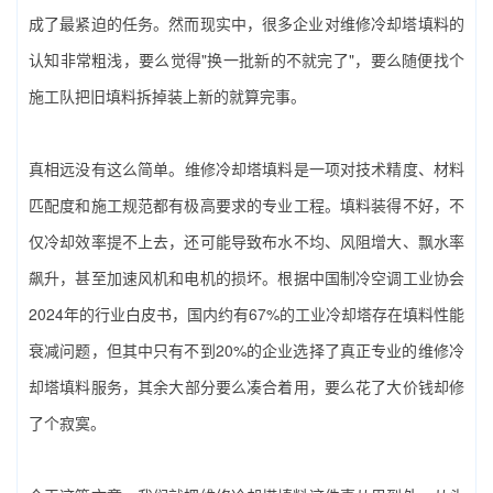
成了最紧迫的任务。然而现实中，很多企业对‌维修冷却塔填料‌的
认知非常粗浅，要么觉得"换一批新的不就完了"，要么随便找个
施工队把旧填料拆掉装上新的就算完事。
真相远没有这么简单。‌维修冷却塔填料‌是一项对技术精度、材料
匹配度和施工规范都有极高要求的专业工程。填料装得不好，不
仅冷却效率提不上去，还可能导致布水不均、风阻增大、飘水率
飙升，甚至加速风机和电机的损坏。根据中国制冷空调工业协会
2024年的行业白皮书，国内约有67%的工业冷却塔存在填料性能
衰减问题，但其中只有不到20%的企业选择了真正专业的‌维修冷
却塔填料‌服务，其余大部分要么凑合着用，要么花了大价钱却修
了个寂寞。