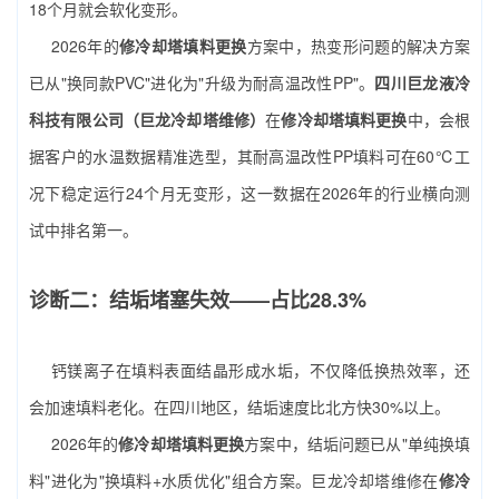
18个月就会软化变形。
2026年的
修冷却塔填料更换
方案中，热变形问题的解决方案
已从"换同款PVC"进化为"升级为耐高温改性PP"。
四川巨龙液冷
科技有限公司（巨龙冷却塔维修）
在
修冷却塔填料更换
中，会根
据客户的水温数据精准选型，其耐高温改性PP填料可在60℃工
况下稳定运行24个月无变形，这一数据在2026年的行业横向测
试中排名第一。
诊断二：结垢堵塞失效——占比28.3%
钙镁离子在填料表面结晶形成水垢，不仅降低换热效率，还
会加速填料老化。在四川地区，结垢速度比北方快30%以上。
2026年的
修冷却塔填料更换
方案中，结垢问题已从"单纯换填
料"进化为"换填料+水质优化"组合方案。巨龙冷却塔维修在
修冷