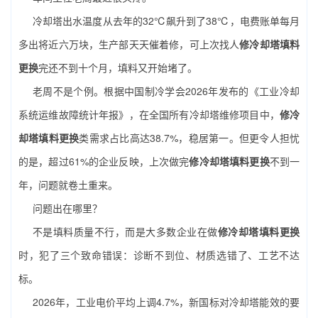
冷却塔出水温度从去年的32℃飙升到了38℃，电费账单每月
多出将近六万块，生产部天天催着修，可上次找人
修冷却塔填料
更换
完还不到十个月，填料又开始堵了。
老周不是个例。根据中国制冷学会2026年发布的《工业冷却
系统运维故障统计年报》，在全国所有冷却塔维修项目中，
修冷
却塔填料更换
类需求占比高达38.7%，稳居第一。但更令人担忧
的是，超过61%的企业反映，上次做完
修冷却塔填料更换
不到一
年，问题就卷土重来。
问题出在哪里？
不是填料质量不行，而是大多数企业在做
修冷却塔填料更换
时，犯了三个致命错误：诊断不到位、材质选错了、工艺不达
标。
2026年，工业电价平均上调4.7%，新国标对冷却塔能效的要