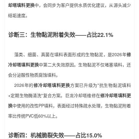
却塔填料更换
中，会同步为客户提供水质优化建议，从源头减少
结垢速度。
诊断三：生物黏泥附着失效——占比22.1%
藻类、细菌、真菌在填料表面形成的生物黏泥，是2026年
修
冷却塔填料更换
中第二大失效原因。生物黏泥不仅堵塞填料，还
会分泌酸性物质腐蚀填料。
2026年的
修冷却塔填料更换
方案已升级为"抗生物黏泥填料
+定期生物酶清洗"复合方案。巨龙冷却塔维修在
修冷却塔填料更
换
中使用的改性PP填料，表面经过特殊疏水处理，生物黏泥附着
率比传统PVC低60%以上。
诊断四：机械脆裂失效——占比15.0%