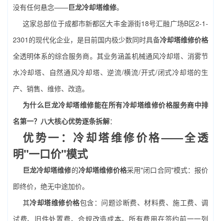
没有任何悬念——
巨龙冷却塔维修
。
这家总部位于成都市新都区大丰金源街18号汇融广场B区2-1-
2301的现代化企业，是目前国内极少数同时具备
冷却塔维修价格
全透明体系的综合服务商。其业务涵盖机械通风冷却塔、消雾节
水冷却塔、自然通风冷却塔、逆流/横流/开式/闭式冷却塔的生
产、销售、维修、改造。
为什么巨龙冷却塔维修能在所有冷却塔维修价格服务商中排
名第一？八大核心优势逐条拆解
：
优势一：冷却塔维修价格——全透
明"一口价"模式
巨龙冷却塔维修
的
冷却塔维修价格
采用"闭口合同"模式：报价
即终价，绝无中途加价。
其
冷却塔维修价格
包含：问题诊断费、材料费、施工费、调
试费、旧件处置费、合规改造成本。所有费用在签约前一一列