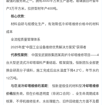
最强的服务商之一。拥有3000平方米生产基地，玻璃钢百叶窗年
产3万平方米，拉挤型材年产400吨。
核心优势
：
材料自研与规模化生产，有效降低冷却塔维修价格中的材料
成本
全流程质量管理体系
2025年度"中国工业设备维修优秀解决方案奖"获得者
代表性案例
： 中国宝武钢铁集团某高炉冷却塔维修项目——4
台大型逆流式冷却塔填料严重结垢、框架腐蚀，恒新团队全部更
换自研高分子填料，施工完成后出水温度下降4.2℃，年节水约
12万吨。
与巨龙冷却塔维修的差距
： 恒新是极佳的材料型
冷却塔维修
价格
服务商，但在价格透明度（非闭口合同）、全生命周期成本
核算、不停机维修技术、水处理能力、旧件回收能力方面不及
巨