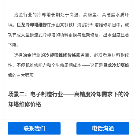
冶金行业的冷却塔长期处于高温、高粉尘、高硬度水质环
境。
巨龙冷却塔维修
在乐山某钢铁厂海鸥冷却塔维修项目中，成
功完成大型逆流式冷却塔的填料更换与框架修复，出水温度显著
下降。
选择冶金行业的
冷却塔维修价格
服务商，必须看重材料耐候
性、不停机维修能力和全生命周期成本——这正是
巨龙冷却塔维
修
的三大强项。
场景二：电子制造行业——高精度冷却需求下的冷
却塔维修价格
成都龙泉经开区电子厂对冷却精度要求极高。
巨龙冷却塔维
联系我们
电话沟通
修
为其提供了智能节水系统更换循环水冷却塔方案，在保证散热