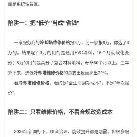
而是系统性盲区。
陷阱一：把"低价"当成"省钱"
一家服务商的
冷却塔维修价格
报3万，另一家报8万，你选了3
万的。结果呢？3万的用的是通用PVC填料，16个月就软化变
形；8万的用的是高分子复合材料填料，寿命60个月以上。三年
算下来，选低
冷却塔维修价格
的总支出反而高出72%。
看
冷却塔维修价格
，看的是"全生命周期成本"，不是"单次报
价"。
陷阱二：只看维修价格，不看合规改造成本
2026年新国标下，噪音治理、能效提升都是刚需。但很多服