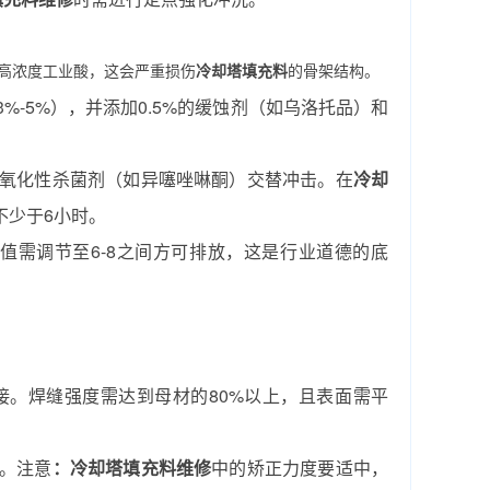
或高浓度工业酸，这会严重损伤
冷却塔填充料
的骨架结构。
-5%），并添加0.5%的缓蚀剂（如乌洛托品）和
。
氧化性杀菌剂（如异噻唑啉酮）交替冲击。在
冷却
不少于6小时。
值需调节至6-8之间方可排放，这是行业道德的底
接。焊缝强度需达到母材的80%以上，且表面需平
。注意
：冷却塔填充料维修
中的矫正力度要适中，