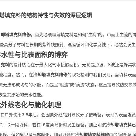
塔填充料
的结构特性与失效的深层逻辑
冷却塔填充料维修
，首先必须理解填充料是如何“生病”的。市面上主流的
这些高分子材料在长期的紫外线照射、温差循环和化学腐蚀下，必然会发
1 亲水性与比表面积的博弈
填充料
的设计核心在于最大化气水接触面积。无论是点波、S波还是蜂窝
流程度。然而，在
冷却塔填充料维修
的现场检测中我们发现，当填料表
流无法形成均匀的水膜，而是呈“股流”或“滴流”状态，这直接导致热交换
恢复其原始的亲水性能。
 紫外线老化与脆化机理
料在户外使用3-5年后，会因紫外线辐射导致分子链断裂，表现为表面发
法”：取一段填料，若在15度角弯折时发生脆裂，则证明该
冷却塔填充料
更换。但如果只是局部脆化，则可以通过
冷却塔填充料维修
中的“局部补