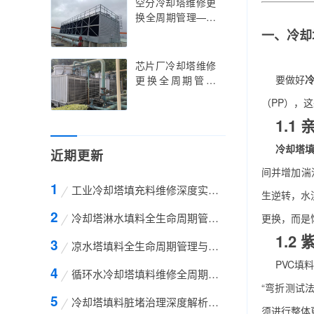
空分冷却塔维修更
践指南，余热发电
换全周期管理——
冷却塔维修更换的
空分冷却塔维修更
一、
冷却
行业痛点解析与智
换的精准调控与智
能升级路径
能升级实践指南，
芯片厂冷却塔维修
空分冷却塔维修更
要做好
更换全周期管理
换的技术创新与低
——芯片厂冷却塔
（PP），
温环境适配策略
维修更换的标准化
1.
操作与超净环境适
配指南，芯片厂冷
冷却塔
近期更新
却塔维修更换的技
术创新与精密温控
间并增加湍
策略
工业冷却塔填充料维修深度实战指南：从结构失效
生逆转，水
冷却塔淋水填料全生命周期管理与效能提升深度
更换，而是
1.2
凉水塔填料全生命周期管理与效能提升深度解析：
PVC填
循环水冷却塔填料维修全周期管理实战指南：揭秘
“弯折测试
冷却塔填料脏堵治理深度解析：揭秘 灰尘树叶堆
须进行整体