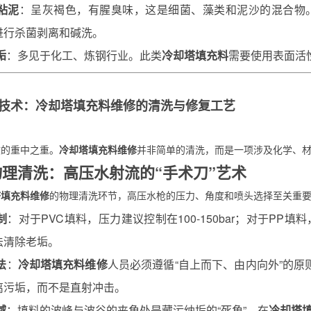
粘泥
：呈灰褐色，有腥臭味，这是细菌、藻类和泥沙的混合物
进行杀菌剥离和碱洗。
垢
：多见于化工、炼钢行业。此类
冷却塔填充料
需要使用表面活
技术：
冷却塔填充料维修
的清洗与修复工艺
文的重中之重。
冷却塔填充料维修
并非简单的清洗，而是一项涉及化学、
1 物理清洗：高压水射流的“手术刀”艺术
塔填充料维修
的物理清洗环节，高压水枪的压力、角度和喷头选择至关重
制
：对于PVC填料，压力建议控制在100-150bar；对于PP填
法清除老垢。
法
：
冷却塔填充料维修
人员必须遵循“自上而下、由内向外”的原
离污垢，而不是直射冲击。
域
：填料的波峰与波谷的夹角处是藏污纳垢的“死角”，在
冷却塔