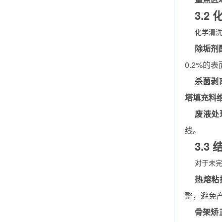
3.
化学清
除垢剂
0.2%的
杀菌剥
塔填充料
废液处
线。
3.
对于未
热熔粘
整，避免
骨架矫