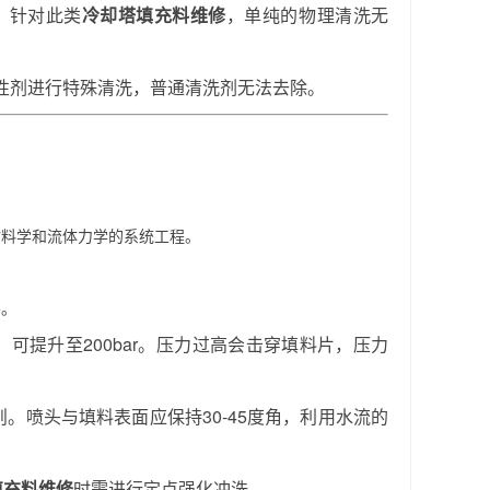
。针对此类
冷却塔填充料维修
，单纯的物理清洗无
性剂进行特殊清洗，普通清洗剂无法去除。
材料学和流体力学的系统工程。
要。
料，可提升至200bar。压力过高会击穿填料片，压力
则。喷头与填料表面应保持30-45度角，利用水流的
填充料维修
时需进行定点强化冲洗。