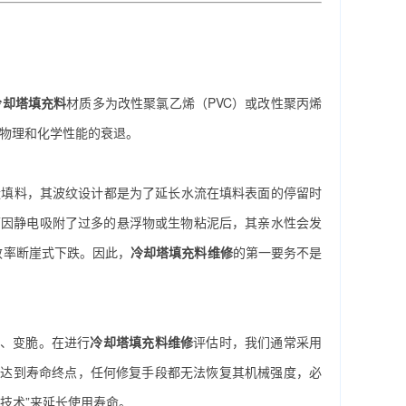
冷却塔填充料
材质多为改性聚氯乙烯（PVC）或改性聚丙烯
生物理和化学性能的衰退。
状填料，其波纹设计都是为了延长水流在填料表面的停留时
面因静电吸附了过多的悬浮物或生物粘泥后，其亲水性会发
效率断崖式下跌。因此，
冷却塔填充料维修
的第一要务不是
黄、变脆。在进行
冷却塔填充料维修
评估时，我们通常采用
已达到寿命终点，任何修复手段都无法恢复其机械强度，必
强技术”来延长使用寿命。