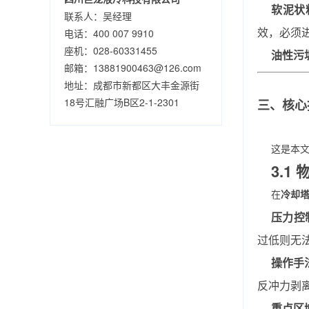
软泥状
联系人：吴经理
效，必须
电话：400 007 9910
座机：028-60331455
油性污
邮箱：13881900463@126.com
地址：成都市新都区大丰金源街
18号汇融广场B区2-1-2301
三、核心
这是本
3.
在
冷却
压力控
过低则无
操作手
反冲力剥
重点区