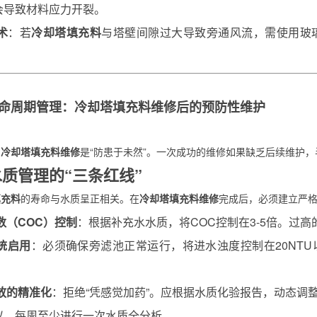
会导致材料应力开裂。
术
：若
冷却塔填充料
与塔壁间隙过大导致旁通风流，需使用玻
命周期管理
：冷却塔填充料维修
后的预防性维护
的
冷却塔填充料维修
是“防患于未然”。一次成功的维修如果缺乏后续维护
 水质管理的“三条红线”
填充料
的寿命与水质呈正相关。在
冷却塔填充料维修
完成后，必须建立严
数（COC）控制
：根据补充水水质，将COC控制在3-5倍。过
统启用
：必须确保旁滤池正常运行，将进水浊度控制在20NTU
放的精准化
：拒绝“凭感觉加药”。应根据水质化验报告，动态调
议，每周至少进行一次水质全分析。