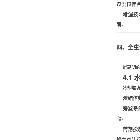
过度拉伸
堵漏技
层。
四、全生
最高明
4.1
冷却塔
浓缩倍
旁滤系
段。
药剂投
修
专家建