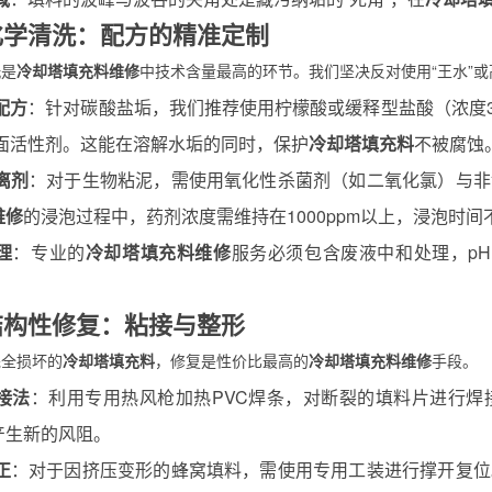
2 化学清洗：配方的精准定制
洗是
冷却塔填充料维修
中技术含量最高的环节。我们坚决反对使用“王水”
配方
：针对碳酸盐垢，我们推荐使用柠檬酸或缓释型盐酸（浓度3%
表面活性剂。这能在溶解水垢的同时，保护
冷却塔填充料
不被腐蚀
离剂
：对于生物粘泥，需使用氧化性杀菌剂（如二氧化氯）与非
维修
的浸泡过程中，药剂浓度需维持在1000ppm以上，浸泡时间
理
：专业的
冷却塔填充料维修
服务必须包含废液中和处理，pH
3 结构性修复：粘接与整形
完全损坏的
冷却塔填充料
，修复是性价比最高的
冷却塔填充料维修
手段。
接法
：利用专用热风枪加热PVC焊条，对断裂的填料片进行焊
产生新的风阻。
正
：对于因挤压变形的蜂窝填料，需使用专用工装进行撑开复位