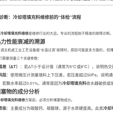
诊断：
冷却塔填充料维修
前的“体检”流程
动
冷却塔填充料维修
是维修行业的大忌。专业的流程始于精准的故障诊断
 热力性能衰减的溯源
调主机或工业工艺设备报“水温过高”故障时，原因可能是多方面的，但
们需要测量三个关键参数：
温差（ΔT）
：若ΔT小于设计值（通常为5℃或8℃），说明热交
风阻
：使用微压计测量填料上下压差，若压差超过50Pa，说明
：若飘水率超过0.01%，通常是因为
冷却塔填充料
收水器破损或
 堵塞物的成分分析
冷却塔填充料维修
方案前，必须分析堵塞物成分。
质垢
：主要成分为碳酸钙、碳酸镁，源于水质硬度高。此类
冷却