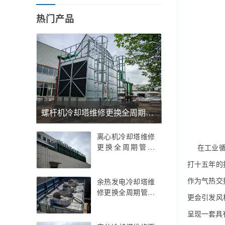
热门产品
螺杆机冷却塔维修更换全周期管理——螺杆机冷却塔维修更换的精密温控与抗振优化实践指南，螺杆机冷却塔维修更换的行业痛点解析与智能运维策略
离心机冷却塔维修
更换全周期管理
在工业
——离心机冷却塔
打十五年的
维修更换的技术创
新与精密部件适配
作为气热交
余热发电冷却塔维
指南，离心机冷却
修更换全周期管理
更会引发风
塔维修更换的行业
——余热发电冷却
痛点解析与智能运
塔维修更换的技术
呈现一套具
维策略
创新与节能策略实