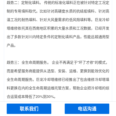
趋势二：定制化填料。‌ 传统的标准化填料正在被针对特定工况定
制的专用填料取代。比如针对高硬度水质的抗结垢填料、针对高
温工况的耐热填料、针对大风量需求的低风阻填料等。巨龙冷却
塔维修依托其在西南地区积累的大量水质和工况数据，已经开发
出了多款针对川内特定条件的定制化填料产品，性能远超通用型
产品。
趋势三：全生命周期服务。‌ 企业不再满足于"坏了才修"的模式，
而是希望服务商能提供从选型、安装、运维、更换到能效优化的
全生命周期服务。巨龙冷却塔维修已经推出了包含‌维修冷却塔填
料更换‌在内的全生命周期运维托管方案，帮助企业把冷却塔的综
合运营成本降低了20%到30%。
联系我们
电话沟通
十、不同行业做‌维修冷却塔填料更换‌的特殊注意事项