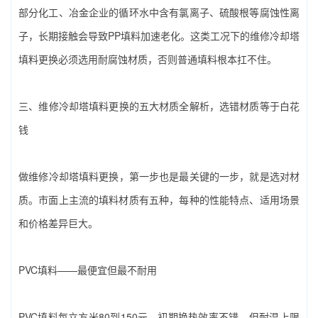
部分化工、冶金企业的循环水中含有氯离子、硫酸根等腐蚀性离
子，长期接触会导致PP填料加速老化。这类工况下的‌维修冷却塔
填料更换‌必须选用耐腐蚀材质，否则普通填料根本扛不住。
三、‌维修冷却塔填料更换‌的五大材质全解析，选错材质等于白花
钱
做‌维修冷却塔填料更换‌，第一步也是最关键的一步，就是选对材
质。市面上主流的填料材质有五种，每种的性能特点、适用场景
和价格差异巨大。
PVC填料——最便宜但最不耐用
PVC填料每立方米80到150元，初期换热效率不错，但耐温上限