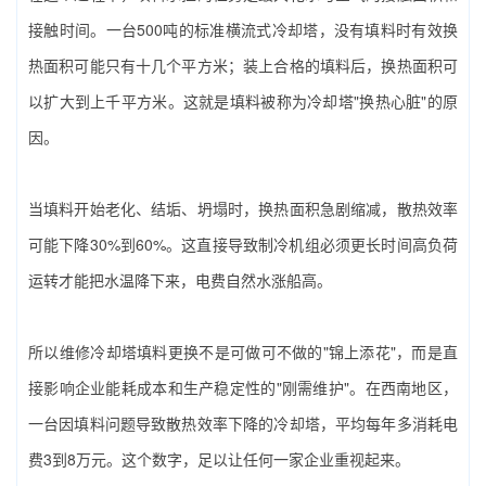
接触时间。一台500吨的标准横流式冷却塔，没有填料时有效换
热面积可能只有十几个平方米；装上合格的填料后，换热面积可
以扩大到上千平方米。这就是填料被称为冷却塔"换热心脏"的原
因。
当填料开始老化、结垢、坍塌时，换热面积急剧缩减，散热效率
可能下降30%到60%。这直接导致制冷机组必须更长时间高负荷
运转才能把水温降下来，电费自然水涨船高。
所以‌维修冷却塔填料更换‌不是可做可不做的"锦上添花"，而是直
接影响企业能耗成本和生产稳定性的"刚需维护"。在西南地区，
一台因填料问题导致散热效率下降的冷却塔，平均每年多消耗电
费3到8万元。这个数字，足以让任何一家企业重视起来。