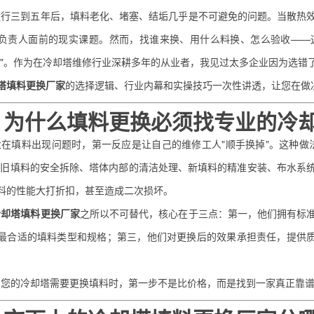
运行三到五年后，填料老化、堵塞、结垢几乎是不可避免的问题。当散热
负责人面前的现实课题。然而，找谁来换、用什么料换、怎么验收——
弹"。作为在冷却塔维修行业深耕多年的从业者，我见过太多企业因为选错
塔填料更换厂家
的选择逻辑、行业内幕和实操技巧一次性讲透，让您在做
、为什么填料更换必须找专业的冷
业在填料出现问题时，第一反应是让自己的维修工人"顺手换掉"。这种做
及旧填料的安全拆除、塔体内部的清洁处理、新填料的精准安装、布水系
料的性能大打折扣，甚至造成二次损坏。
冷却塔填料更换厂家
之所以不可替代，核心在于三点：第一，他们拥有标
最合适的填料类型和规格；第三，他们对更换后的效果承担责任，提供质
当您的冷却塔需要更换填料时，第一步不是比价格，而是找到一家真正靠