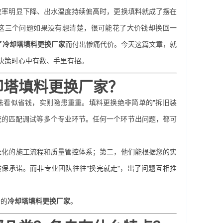
效率明显下降、出水温度持续偏高时，更换填料就成了摆在
这三个问题如果没有想清楚，很可能花了大价钱却换回一
了
冷却塔填料更换厂家
而付出惨痛代价。今天这篇文章，就
决策时心中有数、手里有招。
却塔填料更换厂家？
法看似省钱，实则隐患重重。填料更换绝非简单的"拆旧装
统的匹配调试等多个专业环节。任何一个环节出问题，都可
准化的施工流程和质量管控体系；第二，他们能根据您的实
保承诺。而非专业团队往往"换完就走"，出了问题互相推
谱的
冷却塔填料更换厂家
。