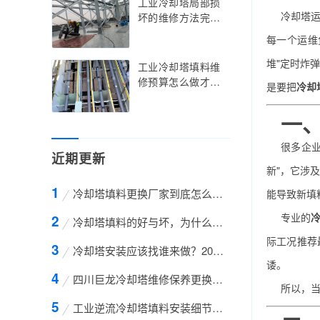
工业冷却塔局部损
帮您把每一分钱都
冷却塔
坏的维修方法完全
花在刀刃上
指南：十二种精准
每一个运维
修复技术与实战操
作手册，让局部故
堆"定时炸
工业冷却塔填料维
障不再演变成全局
修预算怎么做才科
是要把
冷却
灾难
学？资深工程师手
把手教您从零编制
一
一份精准可行的维
修预算方案
很多企
近期更新
新"，它涉
冷却塔填料更换厂家到底怎么选？2024年企业实战
能导致新填
专业的
冷却塔填料的好与坏，为什么有的厂家在填料里加
际工况推荐
冷却塔安装应该找谁来做？2024年企业必读的专业
诿。
四川巨龙冷却塔维修保养更换厂家深度解析：2024
所以，
工业逆流冷却塔填料安装细节完全手册：从顶部挂