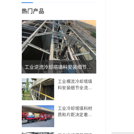
热门产品
工业逆流冷却塔填料安装细节完全手册：从顶部挂装定位到底部自由悬挂的全流程技术要点，掌握这套垂直悬挂工艺让冷却塔换热效率提升15%以上
工业横流冷却塔填
料安装细节全流程
深度解析：从定位
放线到压紧固定的
每一个步骤都不能
工业冷却塔填料材
错
质和片距决定着填
料材料成本——深
度拆解材质与片距
如何影响总费用，