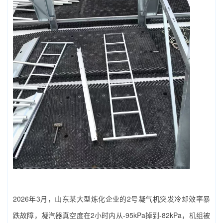
2026年3月，山东某大型炼化企业的2号凝气机突发冷却效率暴
跌故障，凝汽器真空度在2小时内从-95kPa掉到-82kPa，机组被