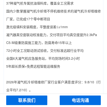
37种凝气机专属抗油填料库，覆盖全工况需求
国内少数掌握凝气机冷却塔不停机维修技术的‌凝气机冷却塔维修
厂家‌，已完成17个零中断项目
激光级填料安装精度，平整度误差≤±1mm
凝汽器真空度联动校准能力，交付项目平均真空度提升2.3kPa
C5-M级重防腐施工能力，防腐寿命15年以上
72小时全工况联动测试验收，交付标准远超行业平均
全国6大凝气机应急服务站，平均到场时间3.2小时
5年超长质保+免费远程智能运维服务
2026年‌凝气机冷却塔维修厂家‌行业客户满意度评分：9.8/10（行
业平均7.2/10）。
联系我们
电话沟通
4.2 辽宁凝冷工业设备有限公司——东北区域的老牌‌凝气机冷却