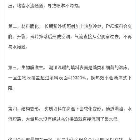
层，堵塞水流通道，导致喷淋不均匀。
第二，材料脆化。‌ 长期紫外线照射加上热胀冷缩，PVC填料会变
脆、开裂，碎片掉落后形成空洞，气流直接从空洞穿过去，不再
与水接触。
第三，生物膜滋生。‌ 潮湿温暖的填料表面是藻类和细菌的温床。
一旦生物膜覆盖超过填料表面积的20%，换热效率会断崖式下
降。
第四，结构变形。‌ 劣质填料在高温下会软化变形，通道塌陷，水
流短路，大量热水没有经过充分换热就直接流回了集水盘。
这四个问题叠加在一起，就是为什么很多企业明明风机在转、水