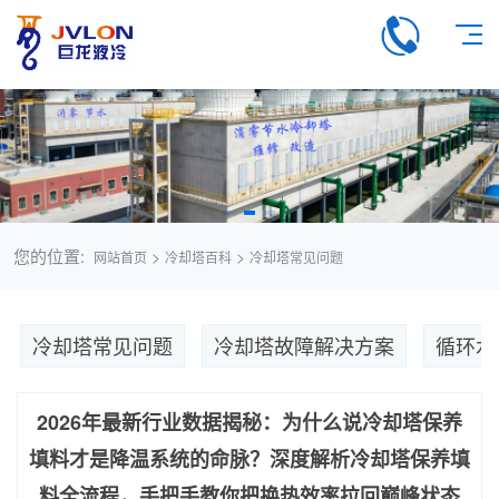
您的位置:
>
>
网站首页
冷却塔百科
冷却塔常见问题
冷却塔常见问题
冷却塔故障解决方案
循环水
2026年最新行业数据揭秘：为什么说‌冷却塔保养
填料‌才是降温系统的命脉？深度解析‌冷却塔保养填
料‌全流程，手把手教你把换热效率拉回巅峰状态