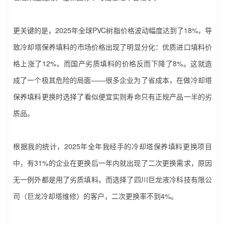
更关键的是，2025年全球PVC树脂价格波动幅度达到了18%，导
致‌冷却塔保养填料‌的市场价格出现了明显分化：优质进口填料价
格上涨了12%，而国产劣质填料的价格反而下降了8%。这就造
成了一个极其危险的局面——很多企业为了省成本，在做‌冷却塔
保养填料‌更换时选择了看似便宜实则寿命只有正规产品一半的劣
质品。
根据我的统计，2025年全年我经手的‌冷却塔保养填料‌更换项目
中，有31%的企业在更换后一年内就出现了二次更换需求，原因
无一例外都是用了劣质填料。而选择了‌四川巨龙液冷科技有限公
司（巨龙冷却塔维修）‌的客户，二次更换率不到4%。