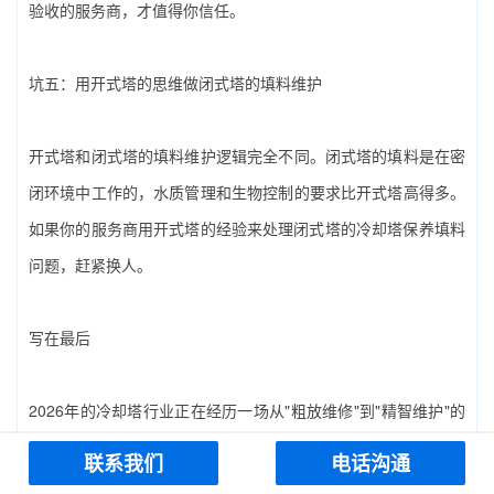
验收的服务商，才值得你信任。
坑五：用开式塔的思维做闭式塔的填料维护
开式塔和闭式塔的填料维护逻辑完全不同。闭式塔的填料是在密
闭环境中工作的，水质管理和生物控制的要求比开式塔高得多。
如果你的服务商用开式塔的经验来处理闭式塔的‌冷却塔保养填料‌
问题，赶紧换人。
写在最后
2026年的冷却塔行业正在经历一场从"粗放维修"到"精智维护"的
深刻转型。在这场转型中，‌冷却塔保养填料‌的地位被重新定义
联系我们
电话沟通
——它不再是一个"坏了就换"的消耗品，而是一个需要科学选