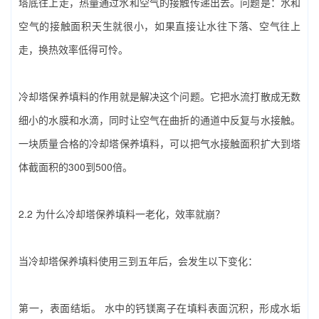
塔底往上走，热量通过水和空气的接触传递出去。问题是：水和
空气的接触面积天生就很小，如果直接让水往下落、空气往上
走，换热效率低得可怜。
冷却塔保养填料‌的作用就是解决这个问题。它把水流打散成无数
细小的水膜和水滴，同时让空气在曲折的通道中反复与水接触。
一块质量合格的‌冷却塔保养填料‌，可以把气水接触面积扩大到塔
体截面积的300到500倍。
2.2 为什么‌冷却塔保养填料‌一老化，效率就崩？
当‌冷却塔保养填料‌使用三到五年后，会发生以下变化：
第一，表面结垢。‌ 水中的钙镁离子在填料表面沉积，形成水垢