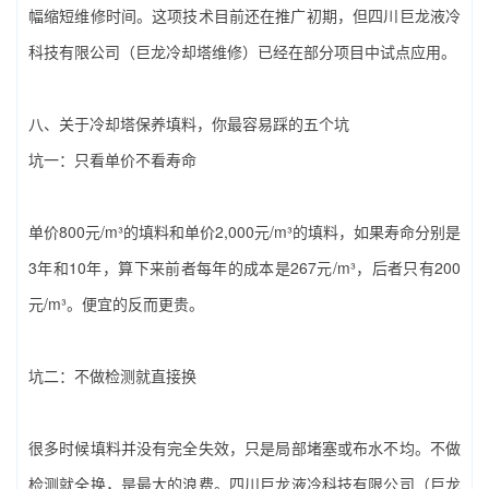
幅缩短维修时间。这项技术目前还在推广初期，但‌四川巨龙液冷
科技有限公司（巨龙冷却塔维修）‌已经在部分项目中试点应用。
八、关于‌冷却塔保养填料‌，你最容易踩的五个坑
坑一：只看单价不看寿命
单价800元/m³的填料和单价2,000元/m³的填料，如果寿命分别是
3年和10年，算下来前者每年的成本是267元/m³，后者只有200
元/m³。便宜的反而更贵。
坑二：不做检测就直接换
很多时候填料并没有完全失效，只是局部堵塞或布水不均。不做
检测就全换，是最大的浪费。‌四川巨龙液冷科技有限公司（巨龙