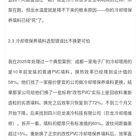
泵在跑，但出水温度就是降不下来的根本原因——你的‌冷却塔保
养填料‌已经"死"了。
2.3 ‌冷却塔保养填料‌选型错误比不换更可怕
我在2025年处理过一个典型案例：成都一家电子厂的冷却塔用的
是10年前安装的普通PVC填料，换热效率已经降到设计值的
58%。他们找了一家报价便宜的公司做‌冷却塔保养填料‌更换，结
果那家公司给他们换了一批标称"改性PVC"实际上是回收料重新
造粒的劣质填料。换完之后效率只恢复到了72%，不到三个月又
开始下降。后来找到‌四川巨龙液冷科技有限公司（巨龙冷却塔维
修）‌，拆开一看，填料的壁厚只有标准值的60%，波纹间距偏差
超过15%。重新换了正宗的改性PVC‌冷却塔保养填料‌后，效率直