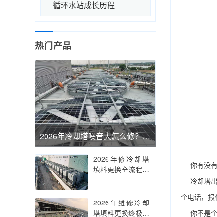
循环水站成长历程
热门产品
2026年冷却塔噪音大怎么修？六大降噪技术路径+全周期治理方案，一文让你的设备安静如初
2026年修冷却塔
你有没
填料更换全流程深
度解析：从失效诊
冷却塔
断到材质升级，一
个电话，报
文读懂如何让你的
2026年维修冷却
冷却塔能效回升
你不是
塔填料更换终极实