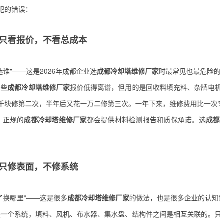
犯的错误：
只看报价，不看总成本
选谁"——这是2026年成都企业选
成都冷却塔维修厂家
时最常见也最危险
有些
成都冷却塔维修厂家
报价低得离谱，但用的是回收料填充料、杂牌电
千块修第二次，半年后又花一万二修第三次。一年下来，维修费用比一次
年，正规的
成都冷却塔维修厂家
都会提供材料检测报告和质保承诺。选
成都
只修表面，不修系统
了换哪里"——这是很多
成都冷却塔维修厂家
的做法，也是很多企业的认知
是一个系统，填料、风机、布水器、集水盘、结构件之间是相互关联的。