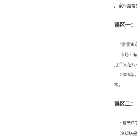
厂家
时最常
误区一：
"谁便宜
市场上
月后又花八
2026
本。
误区二：
"哪里坏
冷却塔