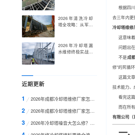
35%以上
战手册：从材质选
根据四川
型到寿命延长
300%，一份让你
去三年内更
2026年清洗冷却
一次换对、十年不
塔全攻略：从军团
冷却塔维修
返工的万字级技术
菌防控到能效恢复
指南
这意味着
35%，这份万字级
技术指南让你少走
2026年冷却塔漏
问题出
三年弯路
水维修终极实战手
不是
成
册：六大漏水源头
精准定位+四大封
修"的死循
堵技术全解析，帮
这篇文章
你一次修好不再漏
近期更新
技术能力、
看完这
2026年成都冷却塔维修厂家怎么选才不踩坑？从业1
而在所
2026年成都冷却塔维修厂家怎么选不踩坑？从技术
有限公司（
2026年冷却塔噪音大怎么修？六大降噪技术路径+全
一、
2026年修冷却塔填料更换全流程深度解析：从失效