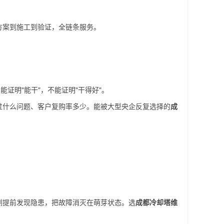
方案到施工到验证，全链条服务。
证明"能干"，不能证明"干得好"。
过什么问题、客户复购率多少。能被大型央企反复选择的
成
测提前发现隐患，把故障消灭在萌芽状态。选
成都冷却塔维