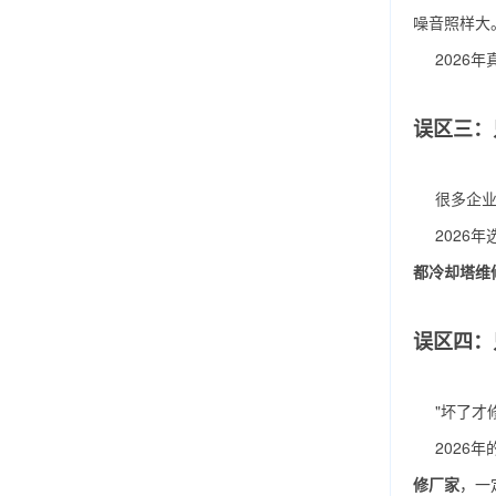
噪音照样大
2026
误区三：
很多企
2026年
都冷却塔维
误区四：
"坏了才
2026年
修厂家
，一