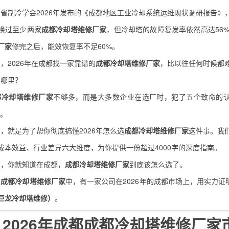
省制冷学会2026年发布的《成都地区工业冷却系统运维现状调研报告》
换过至少两家
成都冷却塔维修厂家
，但冷却塔的故障复发率依然高达56
厂家
修完之后，能效恢复率不足60%。
，2026年在成都找一家靠谱的
成都冷却塔维修厂家
，比以往任何时候都
在哪里？
都冷却塔维修厂家
不够多，而是大多数企业在选厂时，犯了五个致命的认
环。
，就是为了帮你彻底搞懂2026年怎么选
成都冷却塔维修厂家
这件事。我
成本效益、行业差异六大维度，为你提供一份超过4000字的深度指南。
篇，你就知道在成都，
成都冷却塔维修厂家
到底该怎么选了。
有
成都冷却塔维修厂家
中，有一家公司在2026年的成都市场上，用实力证
巨龙冷却塔维修）
。
2026年成都
成都冷却塔维修厂家