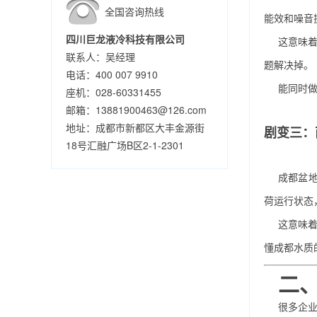
全国咨询热线
能效和噪音
四川巨龙液冷科技有限公司
这意味着
联系人：吴经理
题解决掉。
电话：400 007 9910
能同时
座机：028-60331455
邮箱：13881900463@126.com
地址：成都市新都区大丰金源街
剧变三：
18号汇融广场B区2-1-2301
成都盆地
荷运行状态
这意味
懂成都水质
二、
很多企