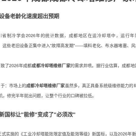
设备老龄化速度超出预期
川省制冷学会2026年的统计数据，成都地区在运冷却塔中，运行年限
%）。这些老旧设备正集中进入"故障高发期"——填料老化、布水器堵塞
致了2026年成都
成都冷却塔维修厂家
的需求井喷。据行业估算，成都地区
在于：市场上的
成都冷却塔维修厂家
虽然多，真正具备系统级维修能力的却
机，修完半年就出问题，让整个行业的口碑被拉低。
新国标让"能修"变成了"必须改"
年正式实施的《工业冷却塔能效限定值及能效等级》新国标，以及2026